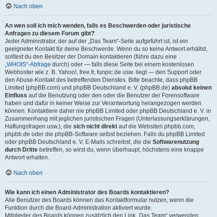
Nach oben
An wen soll ich mich wenden, falls es Beschwerden oder juristische
Anfragen zu diesem Forum gibt?
Jeder Administrator, der auf der „Das Team“-Seite aufgeführt ist, ist ein
geeigneter Kontakt für deine Beschwerde. Wenn du so keine Antwort erhältst,
solltest du den Besitzer der Domain kontaktieren (führe dazu eine
„WHOIS“-Abfrage
durch) oder — falls diese Seite bei einem kostenlosen
Webhoster wie z. B. Yahoo!, free.fr, funpic.de usw. liegt — den Support oder
den Abuse-Kontakt des betreffenden Dienstes. Bitte beachte, dass phpBB
Limited (phpBB.com) und phpBB Deutschland e. V. (phpBB.de)
absolut keinen
Einfluss
auf die Benutzung oder den oder die Benutzer der Forensoftware
haben und dafür in keiner Weise zur Verantwortung herangezogen werden
können. Kontaktiere daher nie phpBB Limited oder phpBB Deutschland e. V. in
Zusammenhang mit jeglichen juristischen Fragen (Unterlassungserklärungen,
Haftungsfragen usw.), die
sich nicht direkt
auf die Websiten phpbb.com,
phpbb.de oder die phpBB-Software selbst beziehen. Falls du phpBB Limited
oder phpBB Deutschland e. V. E-Mails schreibst, die die
Softwarenutzung
durch Dritte
betreffen, so wirst du, wenn überhaupt, höchstens eine knappe
Antwort erhalten.
Nach oben
Wie kann ich einen Administrator des Boards kontaktieren?
Alle Benutzer des Boards können das Kontaktformular nutzen, wenn die
Funktion durch die Board-Administration aktiviert wurde.
Mitglieder des Boards können zusätzlich den Link „Das Team“ verwenden.