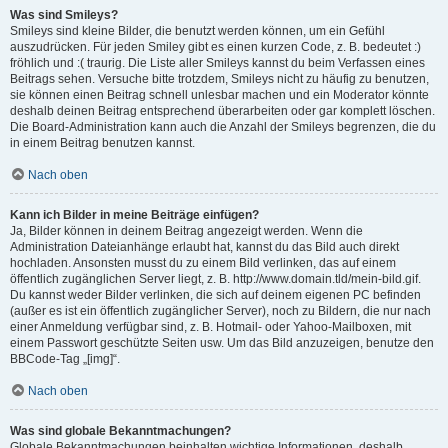
Was sind Smileys?
Smileys sind kleine Bilder, die benutzt werden können, um ein Gefühl
auszudrücken. Für jeden Smiley gibt es einen kurzen Code, z. B. bedeutet :)
fröhlich und :( traurig. Die Liste aller Smileys kannst du beim Verfassen eines
Beitrags sehen. Versuche bitte trotzdem, Smileys nicht zu häufig zu benutzen,
sie können einen Beitrag schnell unlesbar machen und ein Moderator könnte
deshalb deinen Beitrag entsprechend überarbeiten oder gar komplett löschen.
Die Board-Administration kann auch die Anzahl der Smileys begrenzen, die du
in einem Beitrag benutzen kannst.
Nach oben
Kann ich Bilder in meine Beiträge einfügen?
Ja, Bilder können in deinem Beitrag angezeigt werden. Wenn die
Administration Dateianhänge erlaubt hat, kannst du das Bild auch direkt
hochladen. Ansonsten musst du zu einem Bild verlinken, das auf einem
öffentlich zugänglichen Server liegt, z. B. http://www.domain.tld/mein-bild.gif.
Du kannst weder Bilder verlinken, die sich auf deinem eigenen PC befinden
(außer es ist ein öffentlich zugänglicher Server), noch zu Bildern, die nur nach
einer Anmeldung verfügbar sind, z. B. Hotmail- oder Yahoo-Mailboxen, mit
einem Passwort geschützte Seiten usw. Um das Bild anzuzeigen, benutze den
BBCode-Tag „[img]“.
Nach oben
Was sind globale Bekanntmachungen?
Globale Bekanntmachungen beinhalten wichtige Informationen, deshalb