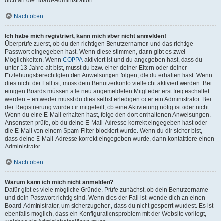
dich an die Board-Administration.
Nach oben
Ich habe mich registriert, kann mich aber nicht anmelden!
Überprüfe zuerst, ob du den richtigen Benutzernamen und das richtige
Passwort eingegeben hast. Wenn diese stimmen, dann gibt es zwei
Möglichkeiten. Wenn
COPPA
aktiviert ist und du angegeben hast, dass du
unter 13 Jahre alt bist, musst du bzw. einer deiner Eltern oder deiner
Erziehungsberechtigten den Anweisungen folgen, die du erhalten hast. Wenn
dies nicht der Fall ist, muss dein Benutzerkonto vielleicht aktiviert werden. Bei
einigen Boards müssen alle neu angemeldeten Mitglieder erst freigeschaltet
werden – entweder musst du dies selbst erledigen oder ein Administrator. Bei
der Registrierung wurde dir mitgeteilt, ob eine Aktivierung nötig ist oder nicht.
Wenn du eine E-Mail erhalten hast, folge den dort enthaltenen Anweisungen.
Ansonsten prüfe, ob du deine E-Mail-Adresse korrekt eingegeben hast oder
die E-Mail von einem Spam-Filter blockiert wurde. Wenn du dir sicher bist,
dass deine E-Mail-Adresse korrekt eingegeben wurde, dann kontaktiere einen
Administrator.
Nach oben
Warum kann ich mich nicht anmelden?
Dafür gibt es viele mögliche Gründe. Prüfe zunächst, ob dein Benutzername
und dein Passwort richtig sind. Wenn dies der Fall ist, wende dich an einen
Board-Administrator, um sicherzugehen, dass du nicht gesperrt wurdest. Es ist
ebenfalls möglich, dass ein Konfigurationsproblem mit der Website vorliegt,