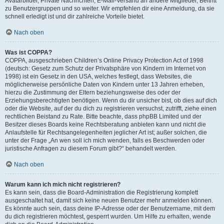
Avatarbilder, Private Nachrichten, E-Mail-Versand an andere Mitglieder, Beitritt
zu Benutzergruppen und so weiter. Wir empfehlen dir eine Anmeldung, da sie
schnell erledigt ist und dir zahlreiche Vorteile bietet.
Nach oben
Was ist COPPA?
COPPA, ausgeschrieben Children’s Online Privacy Protection Act of 1998
(deutsch: Gesetz zum Schutz der Privatsphäre von Kindern im Internet von
1998) ist ein Gesetz in den USA, welches festlegt, dass Websites, die
möglicherweise persönliche Daten von Kindern unter 13 Jahren erheben,
hierzu die Zustimmung der Eltern beziehungsweise des oder der
Erziehungsberechtigten benötigen. Wenn du dir unsicher bist, ob dies auf dich
oder die Website, auf der du dich zu registrieren versuchst, zutrifft, ziehe einen
rechtlichen Beistand zu Rate. Bitte beachte, dass phpBB Limited und der
Besitzer dieses Boards keine Rechtsberatung anbieten kann und nicht die
Anlaufstelle für Rechtsangelegenheiten jeglicher Art ist; außer solchen, die
unter der Frage „An wen soll ich mich wenden, falls es Beschwerden oder
juristische Anfragen zu diesem Forum gibt?“ behandelt werden.
Nach oben
Warum kann ich mich nicht registrieren?
Es kann sein, dass die Board-Administration die Registrierung komplett
ausgeschaltet hat, damit sich keine neuen Benutzer mehr anmelden können.
Es könnte auch sein, dass deine IP-Adresse oder der Benutzername, mit dem
du dich registrieren möchtest, gesperrt wurden. Um Hilfe zu erhalten, wende