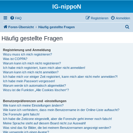
IG-nippoN
FAQ
Registrieren
Anmelden
S
Foren-Übersicht
Häufig gestellte Fragen
u
Häufig gestellte Fragen
c
h
Registrierung und Anmeldung
Wozu muss ich mich registrieren?
e
Was ist COPPA?
Warum kann ich mich nicht registrieren?
Ich habe mich registriert, kann mich aber nicht anmelden!
Warum kann ich mich nicht anmelden?
Ich habe mich vor einiger Zeit registriert, kann mich aber nicht mehr anmelden?!
Ich habe mein Passwort vergessen!
Warum werde ich automatisch abgemeldet?
Wozu ist die Funktion „Alle Cookies löschen“?
Benutzerpräferenzen und -einstellungen
Wie kann ich meine Einstellungen ändern?
Wie kann ich verhindern, dass mein Benutzername in der Online-Liste auftaucht?
Die Forenuhr geht falsch!
Ich habe die Zeitzone eingestellt, aber die Forenuhr geht immer noch falsch!
Meine Sprache steht auf diesem Board nicht zur Auswahl!
Was sind das für Bilder, die bei meinem Benutzernamen angezeigt werden?
Wie verwende ich einen Avatar?