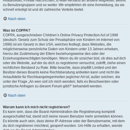
Avatarbilder, Private Nachrichten, E-Mail-Versand an andere Mitglieder, Beitritt
zu Benutzergruppen und so weiter. Wir empfehlen dir eine Anmeldung, da sie
schnell erledigt ist und dir zahlreiche Vorteile bietet.
Nach oben
Was ist COPPA?
COPPA, ausgeschrieben Children’s Online Privacy Protection Act of 1998
(deutsch: Gesetz zum Schutz der Privatsphäre von Kindern im Internet von
1998) ist ein Gesetz in den USA, welches festlegt, dass Websites, die
möglicherweise persönliche Daten von Kindern unter 13 Jahren erheben,
hierzu die Zustimmung der Eltern beziehungsweise des oder der
Erziehungsberechtigten benötigen. Wenn du dir unsicher bist, ob dies auf dich
oder die Website, auf der du dich zu registrieren versuchst, zutrifft, ziehe einen
rechtlichen Beistand zu Rate. Bitte beachte, dass phpBB Limited und der
Besitzer dieses Boards keine Rechtsberatung anbieten kann und nicht die
Anlaufstelle für Rechtsangelegenheiten jeglicher Art ist; außer solchen, die
unter der Frage „An wen soll ich mich wenden, falls es Beschwerden oder
juristische Anfragen zu diesem Forum gibt?“ behandelt werden.
Nach oben
Warum kann ich mich nicht registrieren?
Es kann sein, dass die Board-Administration die Registrierung komplett
ausgeschaltet hat, damit sich keine neuen Benutzer mehr anmelden können.
Es könnte auch sein, dass deine IP-Adresse oder der Benutzername, mit dem
du dich registrieren möchtest, gesperrt wurden. Um Hilfe zu erhalten, wende