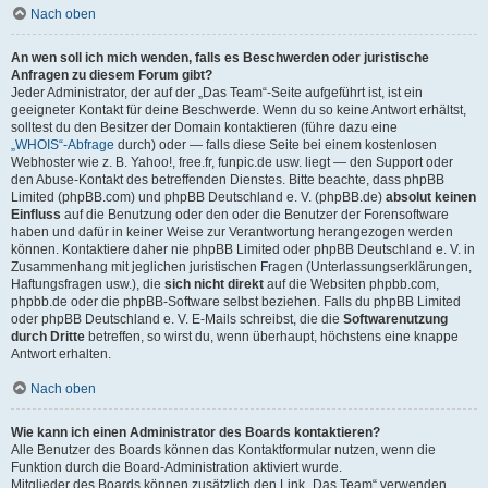
Nach oben
An wen soll ich mich wenden, falls es Beschwerden oder juristische
Anfragen zu diesem Forum gibt?
Jeder Administrator, der auf der „Das Team“-Seite aufgeführt ist, ist ein
geeigneter Kontakt für deine Beschwerde. Wenn du so keine Antwort erhältst,
solltest du den Besitzer der Domain kontaktieren (führe dazu eine
„WHOIS“-Abfrage
durch) oder — falls diese Seite bei einem kostenlosen
Webhoster wie z. B. Yahoo!, free.fr, funpic.de usw. liegt — den Support oder
den Abuse-Kontakt des betreffenden Dienstes. Bitte beachte, dass phpBB
Limited (phpBB.com) und phpBB Deutschland e. V. (phpBB.de)
absolut keinen
Einfluss
auf die Benutzung oder den oder die Benutzer der Forensoftware
haben und dafür in keiner Weise zur Verantwortung herangezogen werden
können. Kontaktiere daher nie phpBB Limited oder phpBB Deutschland e. V. in
Zusammenhang mit jeglichen juristischen Fragen (Unterlassungserklärungen,
Haftungsfragen usw.), die
sich nicht direkt
auf die Websiten phpbb.com,
phpbb.de oder die phpBB-Software selbst beziehen. Falls du phpBB Limited
oder phpBB Deutschland e. V. E-Mails schreibst, die die
Softwarenutzung
durch Dritte
betreffen, so wirst du, wenn überhaupt, höchstens eine knappe
Antwort erhalten.
Nach oben
Wie kann ich einen Administrator des Boards kontaktieren?
Alle Benutzer des Boards können das Kontaktformular nutzen, wenn die
Funktion durch die Board-Administration aktiviert wurde.
Mitglieder des Boards können zusätzlich den Link „Das Team“ verwenden.