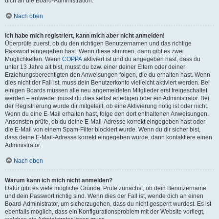
dich an die Board-Administration.
Nach oben
Ich habe mich registriert, kann mich aber nicht anmelden!
Überprüfe zuerst, ob du den richtigen Benutzernamen und das richtige
Passwort eingegeben hast. Wenn diese stimmen, dann gibt es zwei
Möglichkeiten. Wenn
COPPA
aktiviert ist und du angegeben hast, dass du
unter 13 Jahre alt bist, musst du bzw. einer deiner Eltern oder deiner
Erziehungsberechtigten den Anweisungen folgen, die du erhalten hast. Wenn
dies nicht der Fall ist, muss dein Benutzerkonto vielleicht aktiviert werden. Bei
einigen Boards müssen alle neu angemeldeten Mitglieder erst freigeschaltet
werden – entweder musst du dies selbst erledigen oder ein Administrator. Bei
der Registrierung wurde dir mitgeteilt, ob eine Aktivierung nötig ist oder nicht.
Wenn du eine E-Mail erhalten hast, folge den dort enthaltenen Anweisungen.
Ansonsten prüfe, ob du deine E-Mail-Adresse korrekt eingegeben hast oder
die E-Mail von einem Spam-Filter blockiert wurde. Wenn du dir sicher bist,
dass deine E-Mail-Adresse korrekt eingegeben wurde, dann kontaktiere einen
Administrator.
Nach oben
Warum kann ich mich nicht anmelden?
Dafür gibt es viele mögliche Gründe. Prüfe zunächst, ob dein Benutzername
und dein Passwort richtig sind. Wenn dies der Fall ist, wende dich an einen
Board-Administrator, um sicherzugehen, dass du nicht gesperrt wurdest. Es ist
ebenfalls möglich, dass ein Konfigurationsproblem mit der Website vorliegt,