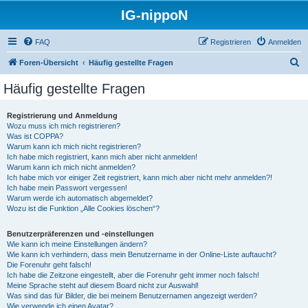
IG-nippoN
FAQ
Registrieren
Anmelden
S
Foren-Übersicht
Häufig gestellte Fragen
u
Häufig gestellte Fragen
c
h
Registrierung und Anmeldung
Wozu muss ich mich registrieren?
e
Was ist COPPA?
Warum kann ich mich nicht registrieren?
Ich habe mich registriert, kann mich aber nicht anmelden!
Warum kann ich mich nicht anmelden?
Ich habe mich vor einiger Zeit registriert, kann mich aber nicht mehr anmelden?!
Ich habe mein Passwort vergessen!
Warum werde ich automatisch abgemeldet?
Wozu ist die Funktion „Alle Cookies löschen“?
Benutzerpräferenzen und -einstellungen
Wie kann ich meine Einstellungen ändern?
Wie kann ich verhindern, dass mein Benutzername in der Online-Liste auftaucht?
Die Forenuhr geht falsch!
Ich habe die Zeitzone eingestellt, aber die Forenuhr geht immer noch falsch!
Meine Sprache steht auf diesem Board nicht zur Auswahl!
Was sind das für Bilder, die bei meinem Benutzernamen angezeigt werden?
Wie verwende ich einen Avatar?