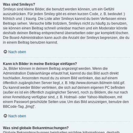
Was sind Smileys?
Smileys sind kleine Bilder, die benutzt werden können, um ein Gefühl
auszudrücken. Für jeden Smiley gibt es einen kurzen Code, z. B. bedeutet :)
fröhlich und :( traurig. Die Liste aller Smileys kannst du beim Verfassen eines
Beitrags sehen. Versuche bitte trotzdem, Smileys nicht zu häufig zu benutzen,
sie können einen Beitrag schnell unlesbar machen und ein Moderator könnte
deshalb deinen Beitrag entsprechend überarbeiten oder gar komplett löschen.
Die Board-Administration kann auch die Anzahl der Smileys begrenzen, die du
in einem Beitrag benutzen kannst.
Nach oben
Kann ich Bilder in meine Beiträge einfügen?
Ja, Bilder können in deinem Beitrag angezeigt werden. Wenn die
Administration Dateianhänge erlaubt hat, kannst du das Bild auch direkt
hochladen. Ansonsten musst du zu einem Bild verlinken, das auf einem
öffentlich zugänglichen Server liegt, z. B. http://www.domain.tld/mein-bild.gif.
Du kannst weder Bilder verlinken, die sich auf deinem eigenen PC befinden
(außer es ist ein öffentlich zugänglicher Server), noch zu Bildern, die nur nach
einer Anmeldung verfügbar sind, z. B. Hotmail- oder Yahoo-Mailboxen, mit
einem Passwort geschützte Seiten usw. Um das Bild anzuzeigen, benutze den
BBCode-Tag „[img]“.
Nach oben
Was sind globale Bekanntmachungen?
Globale Bekanntmachungen beinhalten wichtige Informationen, deshalb