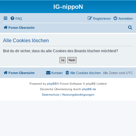
IG-nippoN
FAQ
Registrieren
Anmelden
S
Foren-Übersicht
u
Alle Cookies löschen
c
h
Bist du dir sicher, dass du alle Cookies des Boards löschen möchtest?
e
Foren-Übersicht
Kontakt
Alle Cookies löschen
Alle Zeiten sind
UTC
Powered by
phpBB
® Forum Software © phpBB Limited
Deutsche Übersetzung durch
phpBB.de
Datenschutz
|
Nutzungsbedingungen