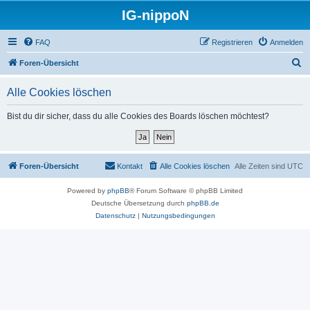
IG-nippoN
FAQ
Registrieren
Anmelden
S
Foren-Übersicht
u
Alle Cookies löschen
c
h
Bist du dir sicher, dass du alle Cookies des Boards löschen möchtest?
e
Foren-Übersicht
Kontakt
Alle Cookies löschen
Alle Zeiten sind
UTC
Powered by
phpBB
® Forum Software © phpBB Limited
Deutsche Übersetzung durch
phpBB.de
Datenschutz
|
Nutzungsbedingungen