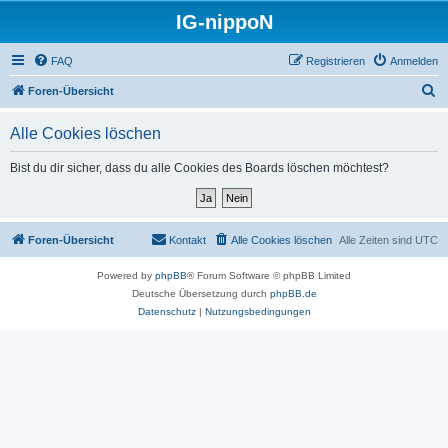
IG-nippoN
FAQ
Registrieren
Anmelden
S
Foren-Übersicht
u
Alle Cookies löschen
c
h
Bist du dir sicher, dass du alle Cookies des Boards löschen möchtest?
e
Foren-Übersicht
Kontakt
Alle Cookies löschen
Alle Zeiten sind
UTC
Powered by
phpBB
® Forum Software © phpBB Limited
Deutsche Übersetzung durch
phpBB.de
Datenschutz
|
Nutzungsbedingungen