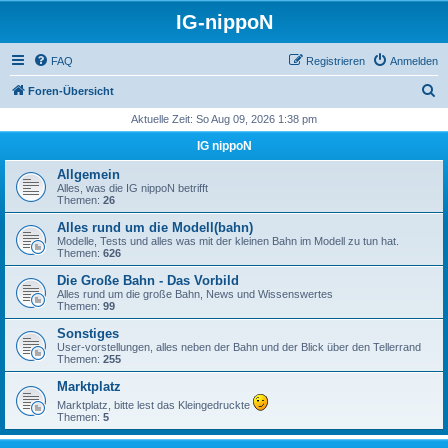
IG-nippoN
FAQ
Registrieren
Anmelden
S
Foren-Übersicht
u
Aktuelle Zeit: So Aug 09, 2026 1:38 pm
c
IG nippoN
h
Allgemein
e
Alles, was die IG nippoN betrifft
Themen:
26
Alles rund um die Modell(bahn)
Modelle, Tests und alles was mit der kleinen Bahn im Modell zu tun hat.
Themen:
626
Die Große Bahn - Das Vorbild
Alles rund um die große Bahn, News und Wissenswertes
Themen:
99
Sonstiges
User-vorstellungen, alles neben der Bahn und der Blick über den Tellerrand
Themen:
255
Marktplatz
Marktplatz, bitte lest das Kleingedruckte
Themen:
5