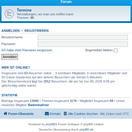
Forum
Termine
Verstaltungen, wo man uns treffen kann
Themen:
95
ANMELDEN
•
REGISTRIEREN
Benutzername:
Passwort:
Ich habe mein Passwort vergessen
Angemeldet bleiben
WER IST ONLINE?
Insgesamt sind
53
Besucher online :: 3 sichtbare Mitglieder, 0 unsichtbare Mitglieder und
50 Gäste (basierend auf den aktiven Besuchern der letzten 5 Minuten)
Der Besucherrekord liegt bei
1912
Besuchern, die am Sa Jun 06, 2026 9:08 pm
gleichzeitig online waren.
STATISTIK
Beiträge insgesamt
13696
• Themen insgesamt
1176
• Mitglieder insgesamt
84
• Unser
neuestes Mitglied:
Badenbahner
Foren-Übersicht
Kontakt
Alle Cookies löschen
Alle Zeiten sind
UTC
Powered by
phpBB
® Forum Software © phpBB Limited
Deutsche Übersetzung durch
phpBB.de