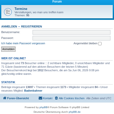
Forum
Termine
Verstaltungen, wo man uns treffen kann
Themen:
95
ANMELDEN
•
REGISTRIEREN
Benutzername:
Passwort:
Ich habe mein Passwort vergessen
Angemeldet bleiben
WER IST ONLINE?
Insgesamt sind
73
Besucher online :: 2 sichtbare Mitglieder, 0 unsichtbare Mitglieder und
71 Gäste (basierend auf den aktiven Besuchern der letzten 5 Minuten)
Der Besucherrekord liegt bei
1912
Besuchern, die am Sa Jun 06, 2026 9:08 pm
gleichzeitig online waren.
STATISTIK
Beiträge insgesamt
13697
• Themen insgesamt
1173
• Mitglieder insgesamt
84
• Unser
neuestes Mitglied:
Badenbahner
Foren-Übersicht
Kontakt
Alle Cookies löschen
Alle Zeiten sind
UTC
Powered by
phpBB
® Forum Software © phpBB Limited
Deutsche Übersetzung durch
phpBB.de