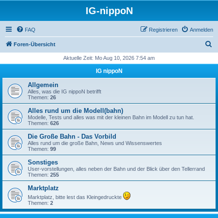
IG-nippoN
FAQ
Registrieren
Anmelden
S
Foren-Übersicht
u
Aktuelle Zeit: Mo Aug 10, 2026 7:54 am
c
IG nippoN
h
Allgemein
e
Alles, was die IG nippoN betrifft
Themen:
26
Alles rund um die Modell(bahn)
Modelle, Tests und alles was mit der kleinen Bahn im Modell zu tun hat.
Themen:
626
Die Große Bahn - Das Vorbild
Alles rund um die große Bahn, News und Wissenswertes
Themen:
99
Sonstiges
User-vorstellungen, alles neben der Bahn und der Blick über den Tellerrand
Themen:
255
Marktplatz
Marktplatz, bitte lest das Kleingedruckte
Themen:
2