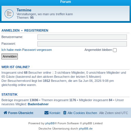
Forum
Termine
Verstaltungen, wo man uns treffen kann
Themen:
95
ANMELDEN
•
REGISTRIEREN
Benutzername:
Passwort:
Ich habe mein Passwort vergessen
Angemeldet bleiben
WER IST ONLINE?
Insgesamt sind
68
Besucher online :: 3 sichtbare Mitglieder, 0 unsichtbare Mitglieder und
65 Gäste (basierend auf den aktiven Besuchern der letzten 5 Minuten)
Der Besucherrekord liegt bei
1912
Besuchern, die am Sa Jun 06, 2026 9:08 pm
gleichzeitig online waren.
STATISTIK
Beiträge insgesamt
13696
• Themen insgesamt
1176
• Mitglieder insgesamt
84
• Unser
neuestes Mitglied:
Badenbahner
Foren-Übersicht
Kontakt
Alle Cookies löschen
Alle Zeiten sind
UTC
Powered by
phpBB
® Forum Software © phpBB Limited
Deutsche Übersetzung durch
phpBB.de