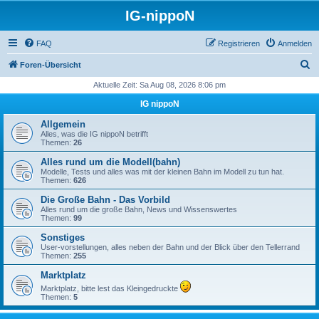
IG-nippoN
FAQ
Registrieren
Anmelden
S
Foren-Übersicht
u
Aktuelle Zeit: Sa Aug 08, 2026 8:06 pm
c
IG nippoN
h
Allgemein
e
Alles, was die IG nippoN betrifft
Themen:
26
Alles rund um die Modell(bahn)
Modelle, Tests und alles was mit der kleinen Bahn im Modell zu tun hat.
Themen:
626
Die Große Bahn - Das Vorbild
Alles rund um die große Bahn, News und Wissenswertes
Themen:
99
Sonstiges
User-vorstellungen, alles neben der Bahn und der Blick über den Tellerrand
Themen:
255
Marktplatz
Marktplatz, bitte lest das Kleingedruckte
Themen:
5