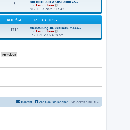
r
e
Re: Micro Ace A-0989 Serie 78…
r
8
B
s
N
von
Leuchtturm
a
e
t
e
Mi Jun 10, 2026 7:17 am
g
i
e
u
t
r
e
r
B
s
BEITRÄGE
LETZTER BEITRAG
a
e
t
g
i
e
Ausstellung 40. Jubiläum Mode…
t
r
1718
N
von
Leuchtturm
r
B
e
Fr Jul 24, 2026 6:30 pm
a
e
u
g
i
e
t
s
r
t
a
e
g
r
B
e
i
t
r
a
g
Kontakt
Alle Cookies löschen
Alle Zeiten sind
UTC