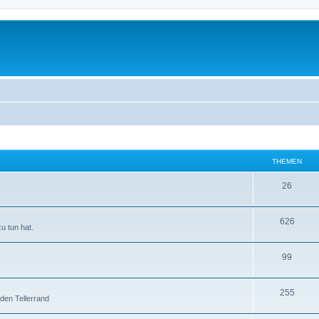
THEMEN
26
626
u tun hat.
99
255
 den Tellerrand