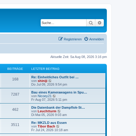
Suche
Erweiterte Suche
Registrieren
Anmelden
Aktuelle Zeit: Sa Aug 08, 2026 3:16 pm
BEITRÄGE
LETZTER BEITRAG
Re: Einheitliches Outfit bei …
168
N
von
shiniji
e
Do Jul 09, 2026 9:54 pm
u
e
Bau eines Kamerawagens in Spu…
7287
s
N
von
Nicoey21
t
e
Fr Aug 07, 2026 5:11 pm
e
u
r
e
Die Datenbank der Dampflok-St…
462
B
s
N
von
Leuchtturm
e
t
e
Di Mai 05, 2026 9:03 am
i
e
u
t
r
e
Re: MKZLD aus Essen
r
3511
B
s
N
von
Tibor Bach
a
e
t
e
Fr Jul 24, 2026 10:18 am
g
i
e
u
t