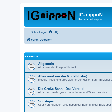
IG-nippoN
Forum von ig-nippon
Schnellzugriff
FAQ
Foren-Übersicht
IG NIPPON
Allgemein
Alles, was die IG nippoN betrifft
Alles rund um die Modell(bahn)
Modelle, Tests und alles was mit der kleinen Bahn im Modell z
Die Große Bahn - Das Vorbild
Alles rund um die große Bahn, News und Wissenswertes
Sonstiges
User-vorstellungen, alles neben der Bahn und der Blick über