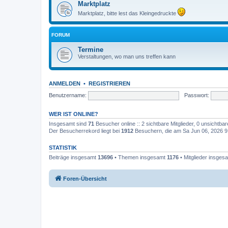
Marktplatz
Marktplatz, bitte lest das Kleingedruckte
FORUM
Termine
Verstaltungen, wo man uns treffen kann
ANMELDEN
•
REGISTRIEREN
Benutzername:
Passwort:
WER IST ONLINE?
Insgesamt sind
71
Besucher online :: 2 sichtbare Mitglieder, 0 unsichtba
Der Besucherrekord liegt bei
1912
Besuchern, die am Sa Jun 06, 2026 9:0
STATISTIK
Beiträge insgesamt
13696
• Themen insgesamt
1176
• Mitglieder insges
Foren-Übersicht