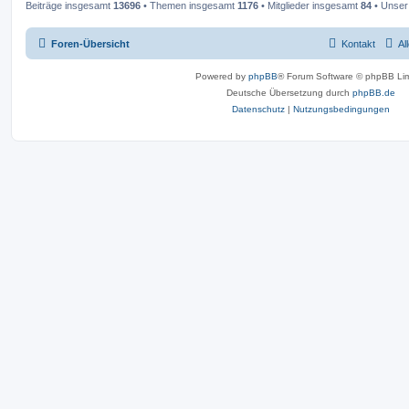
Beiträge insgesamt
13696
• Themen insgesamt
1176
• Mitglieder insgesamt
84
• Unser 
Foren-Übersicht
Kontakt
Al
Powered by
phpBB
® Forum Software © phpBB Lim
Deutsche Übersetzung durch
phpBB.de
Datenschutz
|
Nutzungsbedingungen