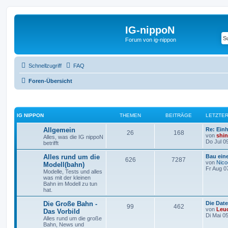
IG-nippoN
Forum von ig-nippon
Schnellzugriff
FAQ
Foren-Übersicht
IG NIPPON
THEMEN
BEITRÄGE
LETZTER
Allgemein
Re: Einh
26
168
von
shini
Alles, was die IG nippoN
Do Jul 0
betrifft
Alles rund um die
Bau ein
626
7287
von
Nico
Modell(bahn)
Fr Aug 0
Modelle, Tests und alles
was mit der kleinen
Bahn im Modell zu tun
hat.
Die Große Bahn -
Die Dat
99
462
von
Leu
Das Vorbild
Di Mai 0
Alles rund um die große
Bahn, News und