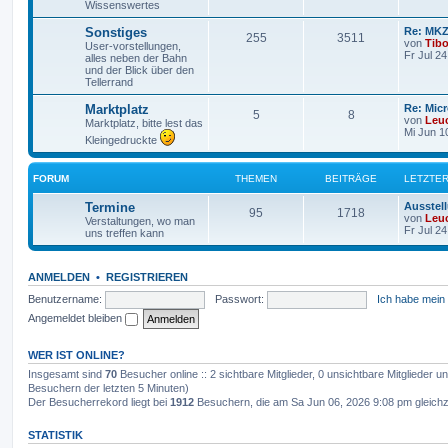
Wissenswertes
Sonstiges
Re: MKZ
255
3511
von
Tib
User-vorstellungen,
Fr Jul 2
alles neben der Bahn
und der Blick über den
Tellerrand
Marktplatz
Re: Mic
5
8
von
Leu
Marktplatz, bitte lest das
Mi Jun 1
Kleingedruckte
FORUM
THEMEN
BEITRÄGE
LETZTER
Termine
Ausstel
95
1718
von
Leu
Verstaltungen, wo man
Fr Jul 2
uns treffen kann
ANMELDEN
•
REGISTRIEREN
Benutzername:
Passwort:
Ich habe mein
Angemeldet bleiben
WER IST ONLINE?
Insgesamt sind
70
Besucher online :: 2 sichtbare Mitglieder, 0 unsichtbare Mitglieder 
Besuchern der letzten 5 Minuten)
Der Besucherrekord liegt bei
1912
Besuchern, die am Sa Jun 06, 2026 9:08 pm gleichze
STATISTIK