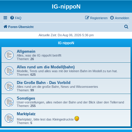
IG-nippoN
FAQ
Registrieren
Anmelden
S
Foren-Übersicht
u
Aktuelle Zeit: Do Aug 06, 2026 5:36 pm
c
IG nippoN
h
Allgemein
e
Alles, was die IG nippoN betrifft
Themen:
26
Alles rund um die Modell(bahn)
Modelle, Tests und alles was mit der kleinen Bahn im Modell zu tun hat.
Themen:
625
Die Große Bahn - Das Vorbild
Alles rund um die große Bahn, News und Wissenswertes
Themen:
99
Sonstiges
User-vorstellungen, alles neben der Bahn und der Blick über den Tellerrand
Themen:
255
Marktplatz
Marktplatz, bitte lest das Kleingedruckte
Themen:
5