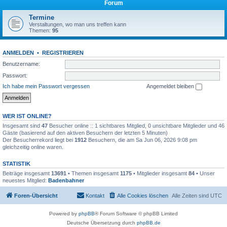
Forum
Termine
Verstaltungen, wo man uns treffen kann
Themen:
95
ANMELDEN
•
REGISTRIEREN
Benutzername:
Passwort:
Ich habe mein Passwort vergessen
Angemeldet bleiben
WER IST ONLINE?
Insgesamt sind
47
Besucher online :: 1 sichtbares Mitglied, 0 unsichtbare Mitglieder und 46
Gäste (basierend auf den aktiven Besuchern der letzten 5 Minuten)
Der Besucherrekord liegt bei
1912
Besuchern, die am Sa Jun 06, 2026 9:08 pm
gleichzeitig online waren.
STATISTIK
Beiträge insgesamt
13691
• Themen insgesamt
1175
• Mitglieder insgesamt
84
• Unser
neuestes Mitglied:
Badenbahner
Foren-Übersicht
Kontakt
Alle Cookies löschen
Alle Zeiten sind
UTC
Powered by
phpBB
® Forum Software © phpBB Limited
Deutsche Übersetzung durch
phpBB.de