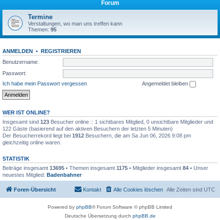
Forum
Termine
Verstaltungen, wo man uns treffen kann
Themen:
95
ANMELDEN
•
REGISTRIEREN
Benutzername:
Passwort:
Ich habe mein Passwort vergessen
Angemeldet bleiben
WER IST ONLINE?
Insgesamt sind
123
Besucher online :: 1 sichtbares Mitglied, 0 unsichtbare Mitglieder und
122 Gäste (basierend auf den aktiven Besuchern der letzten 5 Minuten)
Der Besucherrekord liegt bei
1912
Besuchern, die am Sa Jun 06, 2026 9:08 pm
gleichzeitig online waren.
STATISTIK
Beiträge insgesamt
13695
• Themen insgesamt
1175
• Mitglieder insgesamt
84
• Unser
neuestes Mitglied:
Badenbahner
Foren-Übersicht
Kontakt
Alle Cookies löschen
Alle Zeiten sind
UTC
Powered by
phpBB
® Forum Software © phpBB Limited
Deutsche Übersetzung durch
phpBB.de