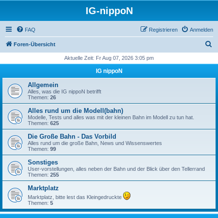
IG-nippoN
FAQ
Registrieren
Anmelden
S
Foren-Übersicht
u
Aktuelle Zeit: Fr Aug 07, 2026 3:05 pm
c
IG nippoN
h
Allgemein
e
Alles, was die IG nippoN betrifft
Themen:
26
Alles rund um die Modell(bahn)
Modelle, Tests und alles was mit der kleinen Bahn im Modell zu tun hat.
Themen:
625
Die Große Bahn - Das Vorbild
Alles rund um die große Bahn, News und Wissenswertes
Themen:
99
Sonstiges
User-vorstellungen, alles neben der Bahn und der Blick über den Tellerrand
Themen:
255
Marktplatz
Marktplatz, bitte lest das Kleingedruckte
Themen:
5