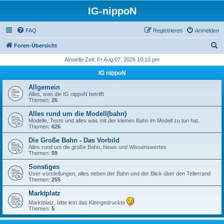
IG-nippoN
FAQ
Registrieren
Anmelden
S
Foren-Übersicht
u
Aktuelle Zeit: Fr Aug 07, 2026 10:10 pm
c
IG nippoN
h
Allgemein
e
Alles, was die IG nippoN betrifft
Themen:
26
Alles rund um die Modell(bahn)
Modelle, Tests und alles was mit der kleinen Bahn im Modell zu tun hat.
Themen:
626
Die Große Bahn - Das Vorbild
Alles rund um die große Bahn, News und Wissenswertes
Themen:
99
Sonstiges
User-vorstellungen, alles neben der Bahn und der Blick über den Tellerrand
Themen:
255
Marktplatz
Marktplatz, bitte lest das Kleingedruckte
Themen:
5