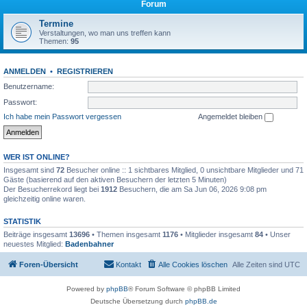
Forum
Termine
Verstaltungen, wo man uns treffen kann
Themen:
95
ANMELDEN
•
REGISTRIEREN
Benutzername:
Passwort:
Ich habe mein Passwort vergessen
Angemeldet bleiben
WER IST ONLINE?
Insgesamt sind
72
Besucher online :: 1 sichtbares Mitglied, 0 unsichtbare Mitglieder und 71
Gäste (basierend auf den aktiven Besuchern der letzten 5 Minuten)
Der Besucherrekord liegt bei
1912
Besuchern, die am Sa Jun 06, 2026 9:08 pm
gleichzeitig online waren.
STATISTIK
Beiträge insgesamt
13696
• Themen insgesamt
1176
• Mitglieder insgesamt
84
• Unser
neuestes Mitglied:
Badenbahner
Foren-Übersicht
Kontakt
Alle Cookies löschen
Alle Zeiten sind
UTC
Powered by
phpBB
® Forum Software © phpBB Limited
Deutsche Übersetzung durch
phpBB.de