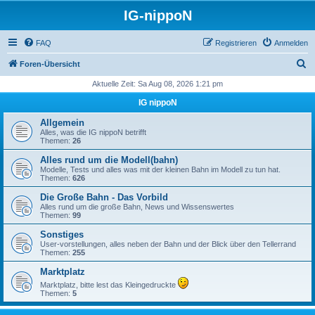
IG-nippoN
FAQ
Registrieren
Anmelden
S
Foren-Übersicht
u
Aktuelle Zeit: Sa Aug 08, 2026 1:21 pm
c
IG nippoN
h
Allgemein
e
Alles, was die IG nippoN betrifft
Themen:
26
Alles rund um die Modell(bahn)
Modelle, Tests und alles was mit der kleinen Bahn im Modell zu tun hat.
Themen:
626
Die Große Bahn - Das Vorbild
Alles rund um die große Bahn, News und Wissenswertes
Themen:
99
Sonstiges
User-vorstellungen, alles neben der Bahn und der Blick über den Tellerrand
Themen:
255
Marktplatz
Marktplatz, bitte lest das Kleingedruckte
Themen:
5