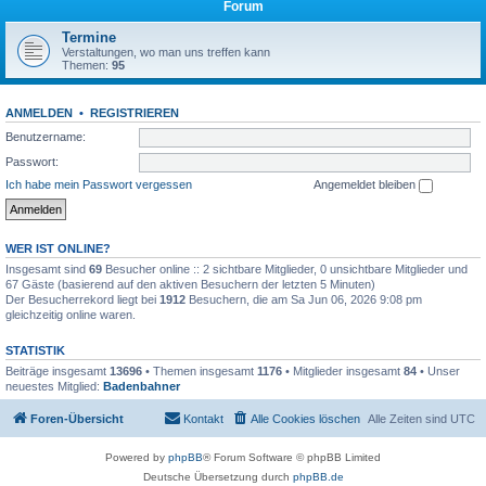
Forum
Termine
Verstaltungen, wo man uns treffen kann
Themen:
95
ANMELDEN
•
REGISTRIEREN
Benutzername:
Passwort:
Ich habe mein Passwort vergessen
Angemeldet bleiben
WER IST ONLINE?
Insgesamt sind
69
Besucher online :: 2 sichtbare Mitglieder, 0 unsichtbare Mitglieder und
67 Gäste (basierend auf den aktiven Besuchern der letzten 5 Minuten)
Der Besucherrekord liegt bei
1912
Besuchern, die am Sa Jun 06, 2026 9:08 pm
gleichzeitig online waren.
STATISTIK
Beiträge insgesamt
13696
• Themen insgesamt
1176
• Mitglieder insgesamt
84
• Unser
neuestes Mitglied:
Badenbahner
Foren-Übersicht
Kontakt
Alle Cookies löschen
Alle Zeiten sind
UTC
Powered by
phpBB
® Forum Software © phpBB Limited
Deutsche Übersetzung durch
phpBB.de