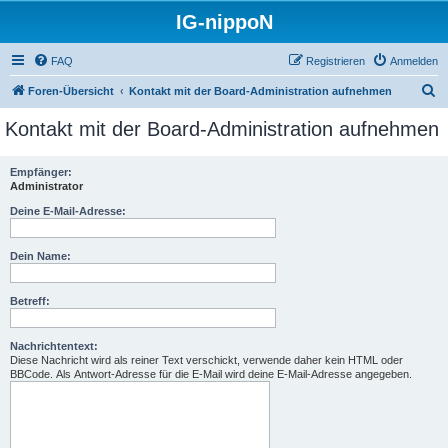
IG-nippoN
FAQ
Registrieren
Anmelden
S
Foren-Übersicht
Kontakt mit der Board-Administration aufnehmen
u
Kontakt mit der Board-Administration aufnehmen
c
h
Empfänger:
Administrator
e
Deine E-Mail-Adresse:
Dein Name:
Betreff:
Nachrichtentext:
Diese Nachricht wird als reiner Text verschickt, verwende daher kein HTML oder
BBCode. Als Antwort-Adresse für die E-Mail wird deine E-Mail-Adresse angegeben.