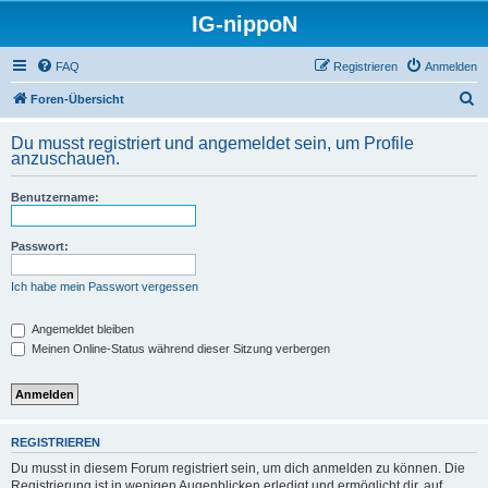
IG-nippoN
FAQ
Registrieren
Anmelden
S
Foren-Übersicht
u
Du musst registriert und angemeldet sein, um Profile
c
anzuschauen.
h
Benutzername:
e
Passwort:
Ich habe mein Passwort vergessen
Angemeldet bleiben
Meinen Online-Status während dieser Sitzung verbergen
REGISTRIEREN
Du musst in diesem Forum registriert sein, um dich anmelden zu können. Die
Registrierung ist in wenigen Augenblicken erledigt und ermöglicht dir, auf