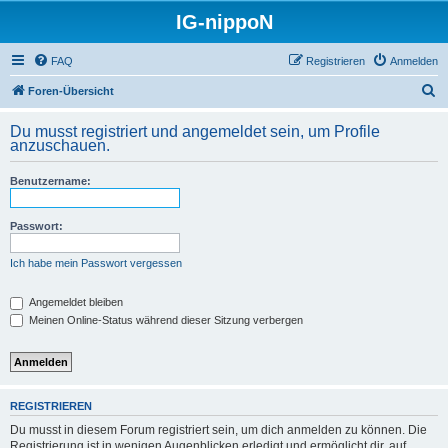
IG-nippoN
FAQ
Registrieren
Anmelden
S
Foren-Übersicht
u
Du musst registriert und angemeldet sein, um Profile
c
anzuschauen.
h
Benutzername:
e
Passwort:
Ich habe mein Passwort vergessen
Angemeldet bleiben
Meinen Online-Status während dieser Sitzung verbergen
REGISTRIEREN
Du musst in diesem Forum registriert sein, um dich anmelden zu können. Die
Registrierung ist in wenigen Augenblicken erledigt und ermöglicht dir, auf