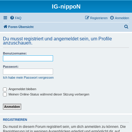
IG-nippoN
FAQ
Registrieren
Anmelden
S
Foren-Übersicht
u
Du musst registriert und angemeldet sein, um Profile
c
anzuschauen.
h
Benutzername:
e
Passwort:
Ich habe mein Passwort vergessen
Angemeldet bleiben
Meinen Online-Status während dieser Sitzung verbergen
REGISTRIEREN
Du musst in diesem Forum registriert sein, um dich anmelden zu können. Die
Registrierung ist in wenigen Augenblicken erledigt und ermöglicht dir, auf