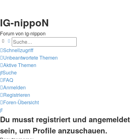
IG-nippoN
Forum von ig-nippon
Suche
Erweiterte Suche
Schnellzugriff
Unbeantwortete Themen
Aktive Themen
Suche
FAQ
Anmelden
Registrieren
Foren-Übersicht
Suche
Du musst registriert und angemeldet
sein, um Profile anzuschauen.