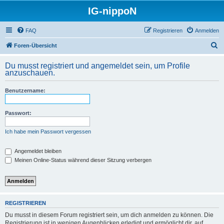
IG-nippoN
FAQ
Registrieren
Anmelden
S
Foren-Übersicht
u
Du musst registriert und angemeldet sein, um Profile
c
anzuschauen.
h
Benutzername:
e
Passwort:
Ich habe mein Passwort vergessen
Angemeldet bleiben
Meinen Online-Status während dieser Sitzung verbergen
REGISTRIEREN
Du musst in diesem Forum registriert sein, um dich anmelden zu können. Die
Registrierung ist in wenigen Augenblicken erledigt und ermöglicht dir, auf