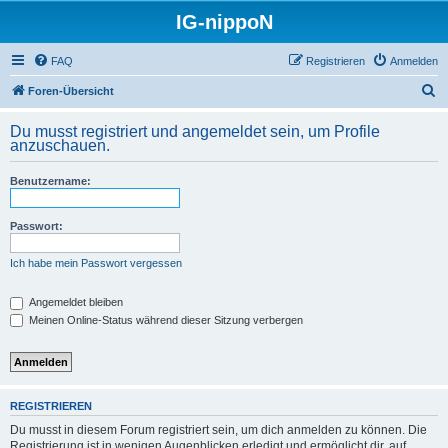
IG-nippoN
FAQ
Registrieren
Anmelden
S
Foren-Übersicht
u
Du musst registriert und angemeldet sein, um Profile
c
anzuschauen.
h
Benutzername:
e
Passwort:
Ich habe mein Passwort vergessen
Angemeldet bleiben
Meinen Online-Status während dieser Sitzung verbergen
REGISTRIEREN
Du musst in diesem Forum registriert sein, um dich anmelden zu können. Die
Registrierung ist in wenigen Augenblicken erledigt und ermöglicht dir, auf