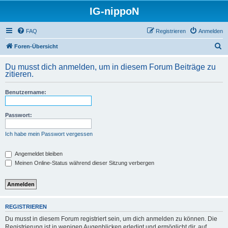
IG-nippoN
FAQ
Registrieren
Anmelden
S
Foren-Übersicht
u
Du musst dich anmelden, um in diesem Forum Beiträge zu
c
zitieren.
h
Benutzername:
e
Passwort:
Ich habe mein Passwort vergessen
Angemeldet bleiben
Meinen Online-Status während dieser Sitzung verbergen
REGISTRIEREN
Du musst in diesem Forum registriert sein, um dich anmelden zu können. Die
Registrierung ist in wenigen Augenblicken erledigt und ermöglicht dir, auf