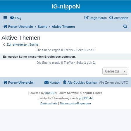
IG-nippoN
FAQ
Registrieren
Anmelden
S
Foren-Übersicht
Suche
Aktive Themen
u
Aktive Themen
c
Zur erweiterten Suche
h
Die Suche ergab 0 Treffer • Seite
1
von
1
e
Es wurden keine passenden Ergebnisse gefunden.
Die Suche ergab 0 Treffer • Seite
1
von
1
Gehe zu
Foren-Übersicht
Kontakt
Alle Cookies löschen
Alle Zeiten sind
UTC
Powered by
phpBB
® Forum Software © phpBB Limited
Deutsche Übersetzung durch
phpBB.de
Datenschutz
|
Nutzungsbedingungen