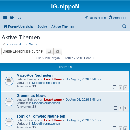
IG-nippoN
FAQ
Registrieren
Anmelden
S
Foren-Übersicht
Suche
Aktive Themen
u
Aktive Themen
c
Zur erweiterten Suche
h
Suche
Erweiterte Suche
e
Die Suche ergab 3 Treffer • Seite
1
von
1
Themen
MicroAce Neuheiten
Letzter Beitrag von
Leuchtturm
«
Do Aug 06, 2026 6:58 pm
Verfasst in
Modellinformationen
Antworten:
19
1
2
Greenmax News
Letzter Beitrag von
Leuchtturm
«
Do Aug 06, 2026 6:58 pm
Verfasst in
Modellinformationen
Antworten:
13
1
2
Tomix / Tomytec Neuheiten
Letzter Beitrag von
Leuchtturm
«
Do Aug 06, 2026 6:57 pm
Verfasst in
Modellinformationen
Antworten:
15
1
2