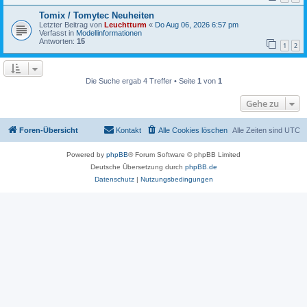
Tomix / Tomytec Neuheiten
Letzter Beitrag von
Leuchtturm
«
Do Aug 06, 2026 6:57 pm
Verfasst in
Modellinformationen
Antworten:
15
1
2
Die Suche ergab 4 Treffer • Seite
1
von
1
Gehe zu
Foren-Übersicht
Kontakt
Alle Cookies löschen
Alle Zeiten sind
UTC
Powered by
phpBB
® Forum Software © phpBB Limited
Deutsche Übersetzung durch
phpBB.de
Datenschutz
|
Nutzungsbedingungen