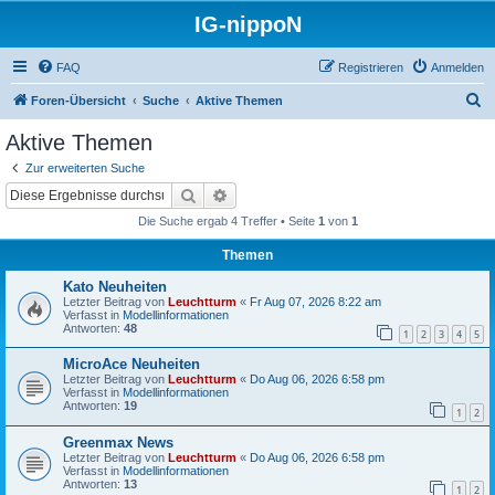
IG-nippoN
FAQ
Registrieren
Anmelden
S
Foren-Übersicht
Suche
Aktive Themen
u
Aktive Themen
c
Zur erweiterten Suche
h
Suche
Erweiterte Suche
e
Die Suche ergab 4 Treffer • Seite
1
von
1
Themen
Kato Neuheiten
Letzter Beitrag von
Leuchtturm
«
Fr Aug 07, 2026 8:22 am
Verfasst in
Modellinformationen
Antworten:
48
1
2
3
4
5
MicroAce Neuheiten
Letzter Beitrag von
Leuchtturm
«
Do Aug 06, 2026 6:58 pm
Verfasst in
Modellinformationen
Antworten:
19
1
2
Greenmax News
Letzter Beitrag von
Leuchtturm
«
Do Aug 06, 2026 6:58 pm
Verfasst in
Modellinformationen
Antworten:
13
1
2