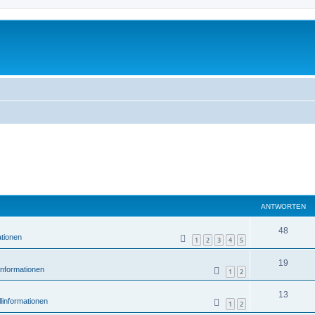
ANTWORTEN
48
ationen
1
2
3
4
5
19
informationen
1
2
13
linformationen
1
2