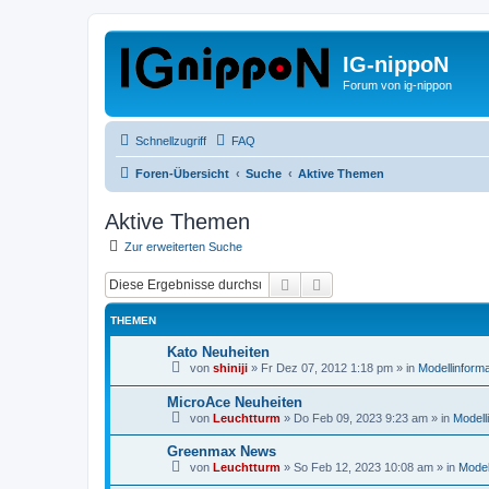
IG-nippoN
Forum von ig-nippon
Schnellzugriff
FAQ
Foren-Übersicht
Suche
Aktive Themen
Aktive Themen
Zur erweiterten Suche
Suche
Erweiterte Suche
THEMEN
Kato Neuheiten
von
shiniji
»
Fr Dez 07, 2012 1:18 pm
» in
Modellinform
MicroAce Neuheiten
von
Leuchtturm
»
Do Feb 09, 2023 9:23 am
» in
Modell
Greenmax News
von
Leuchtturm
»
So Feb 12, 2023 10:08 am
» in
Model