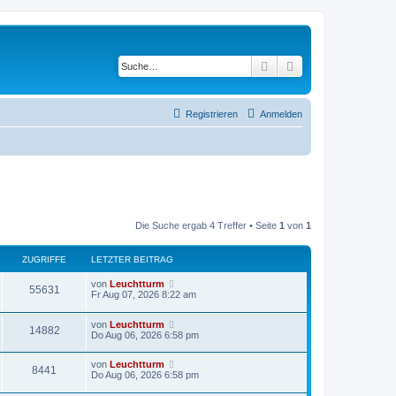
Suche
Erweiterte Suche
Registrieren
Anmelden
Die Suche ergab 4 Treffer • Seite
1
von
1
ZUGRIFFE
LETZTER BEITRAG
von
Leuchtturm
55631
Fr Aug 07, 2026 8:22 am
von
Leuchtturm
14882
Do Aug 06, 2026 6:58 pm
von
Leuchtturm
8441
Do Aug 06, 2026 6:58 pm