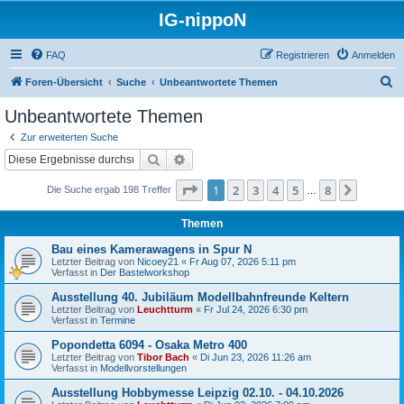
IG-nippoN
FAQ
Registrieren
Anmelden
S
Foren-Übersicht
Suche
Unbeantwortete Themen
u
Unbeantwortete Themen
c
Zur erweiterten Suche
h
Suche
Erweiterte Suche
e
Seite
1
von
8
1
2
3
4
5
8
Nächst
Die Suche ergab 198 Treffer
…
Themen
Bau eines Kamerawagens in Spur N
Letzter Beitrag von
Nicoey21
«
Fr Aug 07, 2026 5:11 pm
Verfasst in
Der Bastelworkshop
Ausstellung 40. Jubiläum Modellbahnfreunde Keltern
Letzter Beitrag von
Leuchtturm
«
Fr Jul 24, 2026 6:30 pm
Verfasst in
Termine
Popondetta 6094 - Osaka Metro 400
Letzter Beitrag von
Tibor Bach
«
Di Jun 23, 2026 11:26 am
Verfasst in
Modellvorstellungen
Ausstellung Hobbymesse Leipzig 02.10. - 04.10.2026