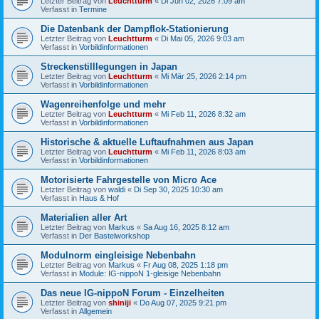
Letzter Beitrag von
Leuchtturm
«
Di Jun 02, 2026 7:09 am
Verfasst in
Termine
Die Datenbank der Dampflok-Stationierung
Letzter Beitrag von
Leuchtturm
«
Di Mai 05, 2026 9:03 am
Verfasst in
Vorbildinformationen
Streckenstilllegungen in Japan
Letzter Beitrag von
Leuchtturm
«
Mi Mär 25, 2026 2:14 pm
Verfasst in
Vorbildinformationen
Wagenreihenfolge und mehr
Letzter Beitrag von
Leuchtturm
«
Mi Feb 11, 2026 8:32 am
Verfasst in
Vorbildinformationen
Historische & aktuelle Luftaufnahmen aus Japan
Letzter Beitrag von
Leuchtturm
«
Mi Feb 11, 2026 8:03 am
Verfasst in
Vorbildinformationen
Motorisierte Fahrgestelle von Micro Ace
Letzter Beitrag von
waldi
«
Di Sep 30, 2025 10:30 am
Verfasst in
Haus & Hof
Materialien aller Art
Letzter Beitrag von
Markus
«
Sa Aug 16, 2025 8:12 am
Verfasst in
Der Bastelworkshop
Modulnorm eingleisige Nebenbahn
Letzter Beitrag von
Markus
«
Fr Aug 08, 2025 1:18 pm
Verfasst in
Module: IG-nippoN 1-gleisige Nebenbahn
Das neue IG-nippoN Forum - Einzelheiten
Letzter Beitrag von
shiniji
«
Do Aug 07, 2025 9:21 pm
Verfasst in
Allgemein