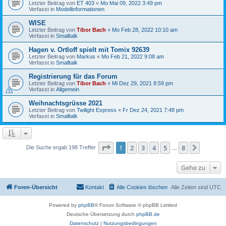
Letzter Beitrag von
ET 403
«
Mo Mai 09, 2022 3:49 pm
Verfasst in
Modellinformationen
WISE
Letzter Beitrag von
Tibor Bach
«
Mo Feb 28, 2022 10:10 am
Verfasst in
Smalltalk
Hagen v. Ortloff spielt mit Tomix 92639
Letzter Beitrag von
Markus
«
Mo Feb 21, 2022 9:08 am
Verfasst in
Smalltalk
Registrierung für das Forum
Letzter Beitrag von
Tibor Bach
«
Mi Dez 29, 2021 8:59 pm
Verfasst in
Allgemein
Weihnachtsgrüsse 2021
Letzter Beitrag von
Twilight Express
«
Fr Dez 24, 2021 7:48 pm
Verfasst in
Smalltalk
Seite
1
von
8
1
2
3
4
5
8
Nächst
Die Suche ergab 198 Treffer
…
Gehe zu
Foren-Übersicht
Kontakt
Alle Cookies löschen
Alle Zeiten sind
UTC
Powered by
phpBB
® Forum Software © phpBB Limited
Deutsche Übersetzung durch
phpBB.de
Datenschutz
|
Nutzungsbedingungen