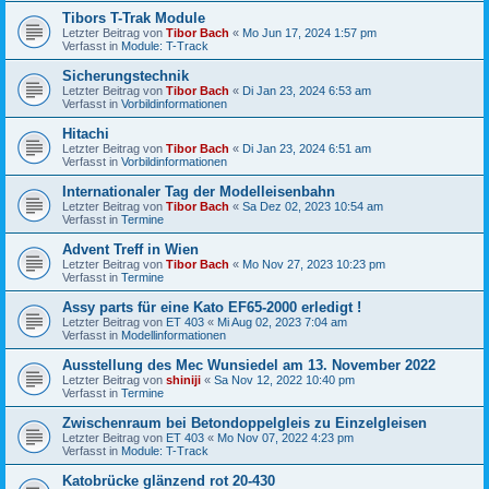
Tibors T-Trak Module
Letzter Beitrag von
Tibor Bach
«
Mo Jun 17, 2024 1:57 pm
Verfasst in
Module: T-Track
Sicherungstechnik
Letzter Beitrag von
Tibor Bach
«
Di Jan 23, 2024 6:53 am
Verfasst in
Vorbildinformationen
Hitachi
Letzter Beitrag von
Tibor Bach
«
Di Jan 23, 2024 6:51 am
Verfasst in
Vorbildinformationen
Internationaler Tag der Modelleisenbahn
Letzter Beitrag von
Tibor Bach
«
Sa Dez 02, 2023 10:54 am
Verfasst in
Termine
Advent Treff in Wien
Letzter Beitrag von
Tibor Bach
«
Mo Nov 27, 2023 10:23 pm
Verfasst in
Termine
Assy parts für eine Kato EF65-2000 erledigt !
Letzter Beitrag von
ET 403
«
Mi Aug 02, 2023 7:04 am
Verfasst in
Modellinformationen
Ausstellung des Mec Wunsiedel am 13. November 2022
Letzter Beitrag von
shiniji
«
Sa Nov 12, 2022 10:40 pm
Verfasst in
Termine
Zwischenraum bei Betondoppelgleis zu Einzelgleisen
Letzter Beitrag von
ET 403
«
Mo Nov 07, 2022 4:23 pm
Verfasst in
Module: T-Track
Katobrücke glänzend rot 20-430