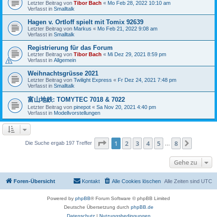
Letzter Beitrag von
Tibor Bach
«
Mo Feb 28, 2022 10:10 am
Verfasst in
Smalltalk
Hagen v. Ortloff spielt mit Tomix 92639
Letzter Beitrag von
Markus
«
Mo Feb 21, 2022 9:08 am
Verfasst in
Smalltalk
Registrierung für das Forum
Letzter Beitrag von
Tibor Bach
«
Mi Dez 29, 2021 8:59 pm
Verfasst in
Allgemein
Weihnachtsgrüsse 2021
Letzter Beitrag von
Twilight Express
«
Fr Dez 24, 2021 7:48 pm
Verfasst in
Smalltalk
富山地鉄: TOMYTEC 7018 & 7022
Letzter Beitrag von
pinepot
«
Sa Nov 20, 2021 4:40 pm
Verfasst in
Modellvorstellungen
Seite
1
von
8
1
2
3
4
5
8
Nächst
Die Suche ergab 197 Treffer
…
Gehe zu
Foren-Übersicht
Kontakt
Alle Cookies löschen
Alle Zeiten sind
UTC
Powered by
phpBB
® Forum Software © phpBB Limited
Deutsche Übersetzung durch
phpBB.de
Datenschutz
|
Nutzungsbedingungen