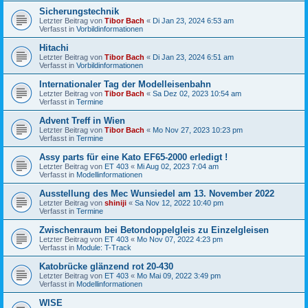
Sicherungstechnik
Letzter Beitrag von
Tibor Bach
«
Di Jan 23, 2024 6:53 am
Verfasst in
Vorbildinformationen
Hitachi
Letzter Beitrag von
Tibor Bach
«
Di Jan 23, 2024 6:51 am
Verfasst in
Vorbildinformationen
Internationaler Tag der Modelleisenbahn
Letzter Beitrag von
Tibor Bach
«
Sa Dez 02, 2023 10:54 am
Verfasst in
Termine
Advent Treff in Wien
Letzter Beitrag von
Tibor Bach
«
Mo Nov 27, 2023 10:23 pm
Verfasst in
Termine
Assy parts für eine Kato EF65-2000 erledigt !
Letzter Beitrag von
ET 403
«
Mi Aug 02, 2023 7:04 am
Verfasst in
Modellinformationen
Ausstellung des Mec Wunsiedel am 13. November 2022
Letzter Beitrag von
shiniji
«
Sa Nov 12, 2022 10:40 pm
Verfasst in
Termine
Zwischenraum bei Betondoppelgleis zu Einzelgleisen
Letzter Beitrag von
ET 403
«
Mo Nov 07, 2022 4:23 pm
Verfasst in
Module: T-Track
Katobrücke glänzend rot 20-430
Letzter Beitrag von
ET 403
«
Mo Mai 09, 2022 3:49 pm
Verfasst in
Modellinformationen
WISE