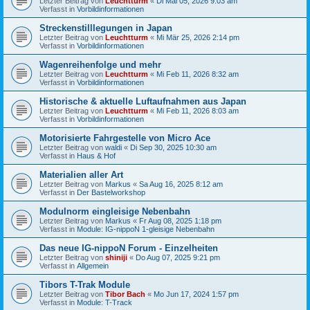
Letzter Beitrag von
Leuchtturm
«
Di Mai 05, 2026 9:03 am
Verfasst in
Vorbildinformationen
Streckenstilllegungen in Japan
Letzter Beitrag von
Leuchtturm
«
Mi Mär 25, 2026 2:14 pm
Verfasst in
Vorbildinformationen
Wagenreihenfolge und mehr
Letzter Beitrag von
Leuchtturm
«
Mi Feb 11, 2026 8:32 am
Verfasst in
Vorbildinformationen
Historische & aktuelle Luftaufnahmen aus Japan
Letzter Beitrag von
Leuchtturm
«
Mi Feb 11, 2026 8:03 am
Verfasst in
Vorbildinformationen
Motorisierte Fahrgestelle von Micro Ace
Letzter Beitrag von
waldi
«
Di Sep 30, 2025 10:30 am
Verfasst in
Haus & Hof
Materialien aller Art
Letzter Beitrag von
Markus
«
Sa Aug 16, 2025 8:12 am
Verfasst in
Der Bastelworkshop
Modulnorm eingleisige Nebenbahn
Letzter Beitrag von
Markus
«
Fr Aug 08, 2025 1:18 pm
Verfasst in
Module: IG-nippoN 1-gleisige Nebenbahn
Das neue IG-nippoN Forum - Einzelheiten
Letzter Beitrag von
shiniji
«
Do Aug 07, 2025 9:21 pm
Verfasst in
Allgemein
Tibors T-Trak Module
Letzter Beitrag von
Tibor Bach
«
Mo Jun 17, 2024 1:57 pm
Verfasst in
Module: T-Track