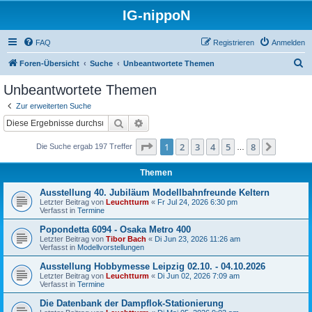
IG-nippoN
FAQ
Registrieren
Anmelden
S
Foren-Übersicht
Suche
Unbeantwortete Themen
u
Unbeantwortete Themen
c
Zur erweiterten Suche
h
Suche
Erweiterte Suche
e
Seite
1
von
8
1
2
3
4
5
8
Nächst
Die Suche ergab 197 Treffer
…
Themen
Ausstellung 40. Jubiläum Modellbahnfreunde Keltern
Letzter Beitrag von
Leuchtturm
«
Fr Jul 24, 2026 6:30 pm
Verfasst in
Termine
Popondetta 6094 - Osaka Metro 400
Letzter Beitrag von
Tibor Bach
«
Di Jun 23, 2026 11:26 am
Verfasst in
Modellvorstellungen
Ausstellung Hobbymesse Leipzig 02.10. - 04.10.2026
Letzter Beitrag von
Leuchtturm
«
Di Jun 02, 2026 7:09 am
Verfasst in
Termine
Die Datenbank der Dampflok-Stationierung