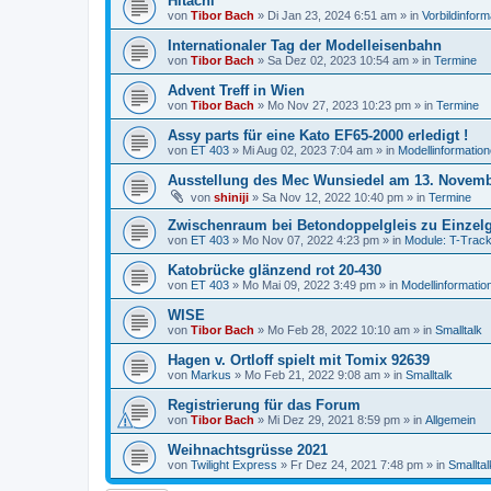
Hitachi
von
Tibor Bach
»
Di Jan 23, 2024 6:51 am
» in
Vorbildinfor
Internationaler Tag der Modelleisenbahn
von
Tibor Bach
»
Sa Dez 02, 2023 10:54 am
» in
Termine
Advent Treff in Wien
von
Tibor Bach
»
Mo Nov 27, 2023 10:23 pm
» in
Termine
Assy parts für eine Kato EF65-2000 erledigt !
von
ET 403
»
Mi Aug 02, 2023 7:04 am
» in
Modellinformatio
Ausstellung des Mec Wunsiedel am 13. Novemb
von
shiniji
»
Sa Nov 12, 2022 10:40 pm
» in
Termine
Zwischenraum bei Betondoppelgleis zu Einzelg
von
ET 403
»
Mo Nov 07, 2022 4:23 pm
» in
Module: T-Trac
Katobrücke glänzend rot 20-430
von
ET 403
»
Mo Mai 09, 2022 3:49 pm
» in
Modellinformatio
WISE
von
Tibor Bach
»
Mo Feb 28, 2022 10:10 am
» in
Smalltalk
Hagen v. Ortloff spielt mit Tomix 92639
von
Markus
»
Mo Feb 21, 2022 9:08 am
» in
Smalltalk
Registrierung für das Forum
von
Tibor Bach
»
Mi Dez 29, 2021 8:59 pm
» in
Allgemein
Weihnachtsgrüsse 2021
von
Twilight Express
»
Fr Dez 24, 2021 7:48 pm
» in
Smalltal