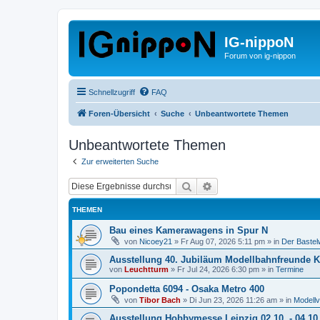
IG-nippoN
Forum von ig-nippon
Schnellzugriff
FAQ
Foren-Übersicht
Suche
Unbeantwortete Themen
Unbeantwortete Themen
Zur erweiterten Suche
Suche
Erweiterte Suche
THEMEN
Bau eines Kamerawagens in Spur N
von
Nicoey21
»
Fr Aug 07, 2026 5:11 pm
» in
Der Baste
Ausstellung 40. Jubiläum Modellbahnfreunde K
von
Leuchtturm
»
Fr Jul 24, 2026 6:30 pm
» in
Termine
Popondetta 6094 - Osaka Metro 400
von
Tibor Bach
»
Di Jun 23, 2026 11:26 am
» in
Modellv
Ausstellung Hobbymesse Leipzig 02.10. - 04.10