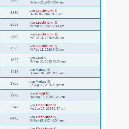
2388
Di Jun 02, 2026 7:09 am
von
Leuchtturm
3880
Di Mai 05, 2026 9:03 am
von
Leuchtturm
2658
Mi Mär 25, 2026 2:14 pm
von
Leuchtturm
3228
Mi Feb 11, 2026 8:32 am
von
Leuchtturm
1382
Mi Feb 11, 2026 8:03 am
von
waldi
1882
Di Sep 30, 2025 10:30 am
von
Markus
1913
Sa Aug 16, 2025 8:12 am
von
Markus
1806
Fr Aug 08, 2025 1:18 pm
von
shiniji
1970
Do Aug 07, 2025 9:21 pm
von
Tibor Bach
3748
Mo Jun 17, 2024 1:57 pm
von
Tibor Bach
9674
Di Jan 23, 2024 6:53 am
von
Tibor Bach