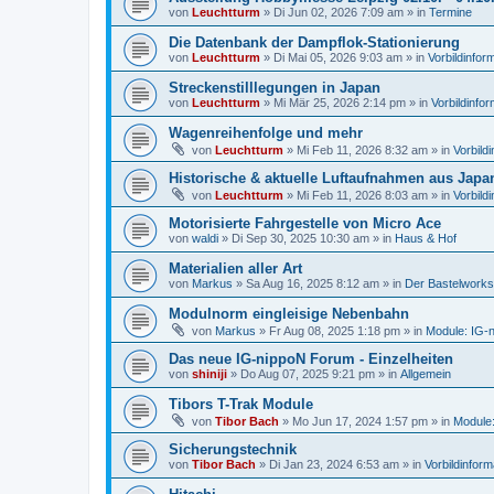
von
Leuchtturm
»
Di Jun 02, 2026 7:09 am
» in
Termine
Die Datenbank der Dampflok-Stationierung
von
Leuchtturm
»
Di Mai 05, 2026 9:03 am
» in
Vorbildinfor
Streckenstilllegungen in Japan
von
Leuchtturm
»
Mi Mär 25, 2026 2:14 pm
» in
Vorbildinfo
Wagenreihenfolge und mehr
von
Leuchtturm
»
Mi Feb 11, 2026 8:32 am
» in
Vorbild
Historische & aktuelle Luftaufnahmen aus Japa
von
Leuchtturm
»
Mi Feb 11, 2026 8:03 am
» in
Vorbild
Motorisierte Fahrgestelle von Micro Ace
von
waldi
»
Di Sep 30, 2025 10:30 am
» in
Haus & Hof
Materialien aller Art
von
Markus
»
Sa Aug 16, 2025 8:12 am
» in
Der Bastelwork
Modulnorm eingleisige Nebenbahn
von
Markus
»
Fr Aug 08, 2025 1:18 pm
» in
Module: IG-
Das neue IG-nippoN Forum - Einzelheiten
von
shiniji
»
Do Aug 07, 2025 9:21 pm
» in
Allgemein
Tibors T-Trak Module
von
Tibor Bach
»
Mo Jun 17, 2024 1:57 pm
» in
Module
Sicherungstechnik
von
Tibor Bach
»
Di Jan 23, 2024 6:53 am
» in
Vorbildinfor