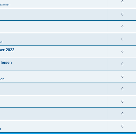
0
mationen
0
0
0
nen
er 2022
0
leisen
0
k
0
nen
0
0
0
0
k