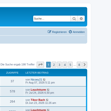
Suche
Erweiterte Suche
Registrieren
Anmelden
Seite
1
von
8
1
2
3
4
5
8
Nächste
Die Suche ergab 198 Treffer
…
ZUGRIFFE
LETZTER BEITRAG
von
Nicoey21
37
Fr Aug 07, 2026 5:11 pm
von
Leuchtturm
578
Fr Jul 24, 2026 6:30 pm
von
Tibor Bach
264
Di Jun 23, 2026 11:26 am
von
Leuchtturm