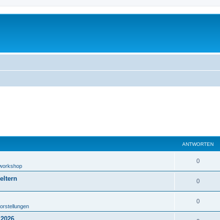
ANTWORTEN
0
lworkshop
eltern
0
0
orstellungen
.2026