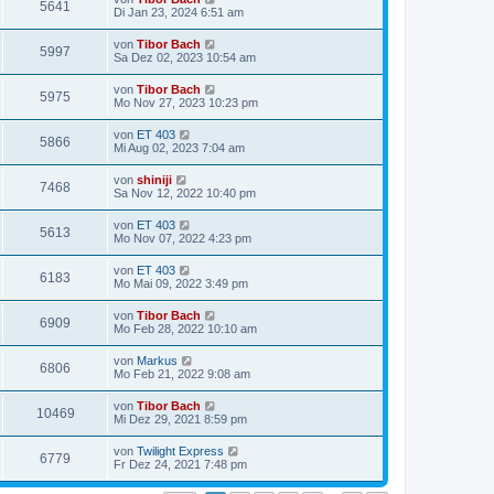
5641
Di Jan 23, 2024 6:51 am
von
Tibor Bach
5997
Sa Dez 02, 2023 10:54 am
von
Tibor Bach
5975
Mo Nov 27, 2023 10:23 pm
von
ET 403
5866
Mi Aug 02, 2023 7:04 am
von
shiniji
7468
Sa Nov 12, 2022 10:40 pm
von
ET 403
5613
Mo Nov 07, 2022 4:23 pm
von
ET 403
6183
Mo Mai 09, 2022 3:49 pm
von
Tibor Bach
6909
Mo Feb 28, 2022 10:10 am
von
Markus
6806
Mo Feb 21, 2022 9:08 am
von
Tibor Bach
10469
Mi Dez 29, 2021 8:59 pm
von
Twilight Express
6779
Fr Dez 24, 2021 7:48 pm