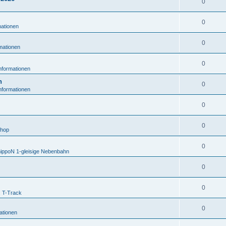
0
0
mationen
0
rmationen
0
informationen
n
0
informationen
0
0
shop
0
nippoN 1-gleisige Nebenbahn
0
0
: T-Track
0
mationen