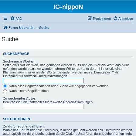
IG-nippoN
FAQ
Registrieren
Anmelden
Foren-Übersicht
Suche
Suche
SUCHANFRAGE
Suche nach Wörtern:
Setze ein
+
vor ein Wort, das gefunden werden muss und ein
-
vor ein Wort, das nicht
gefunden werden darf. Verwende mehrere Wörter getrennt durch
|
innerhalb einer
Klammer, wenn nur eines der Wörter gefunden werden muss. Benutze ein * als
Platzhalter für teilweise Übereinstimmungen.
Nach allen Begriffen suchen oder Suche wie angegeben verwenden
Nach einem Begriff suchen
Zu suchender Autor:
Benutze ein * als Platzhalter für teilweise Übereinstimmungen.
SUCHOPTIONEN
Zu durchsuchende Foren:
Wähle das Forum oder die Foren aus, in denen gesucht werden soll. Unterforen werden
automatisch mit durchsucht, sofern du die Option „Unterforen durchsuchen“ unten nicht