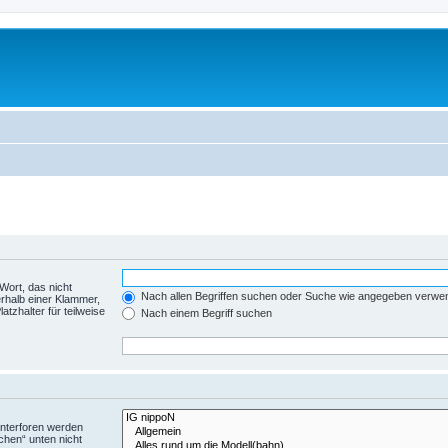
Wort, das nicht
Nach allen Begriffen suchen oder Suche wie angegeben verwe
rhalb einer Klammer,
tzhalter für teilweise
Nach einem Begriff suchen
Unterforen werden
chen“ unten nicht