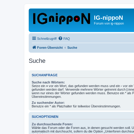
IG-nippoN
Forum von ig-nippon
Schnellzugriff
FAQ
Foren-Übersicht
Suche
Suche
SUCHANFRAGE
Suche nach Wörtern:
Setze ein
+
vor ein Wort, das gefunden werden muss und ein
-
vor ein 
gefunden werden darf. Verwende mehrere Wörter getrennt durch
|
inne
wenn nur eines der Wörter gefunden werden muss. Benutze ein * als Pla
Übereinstimmungen.
Zu suchender Autor:
Benutze ein * als Platzhalter für teilweise Übereinstimmungen.
SUCHOPTIONEN
Zu durchsuchende Foren:
Wähle das Forum oder die Foren aus, in denen gesucht werden soll. 
automatisch mit durchsucht, sofern du die Option „Unterforen durchsu