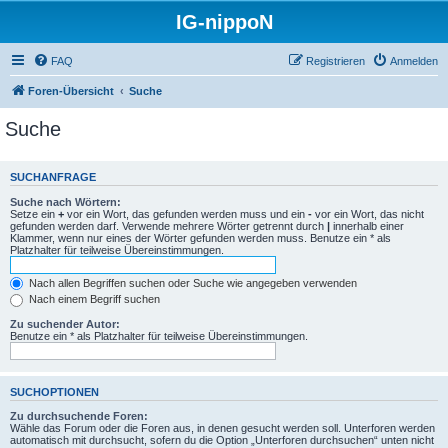
IG-nippoN
FAQ
Registrieren
Anmelden
Foren-Übersicht
Suche
Suche
SUCHANFRAGE
Suche nach Wörtern:
Setze ein
+
vor ein Wort, das gefunden werden muss und ein
-
vor ein Wort, das nicht
gefunden werden darf. Verwende mehrere Wörter getrennt durch
|
innerhalb einer
Klammer, wenn nur eines der Wörter gefunden werden muss. Benutze ein * als
Platzhalter für teilweise Übereinstimmungen.
Nach allen Begriffen suchen oder Suche wie angegeben verwenden
Nach einem Begriff suchen
Zu suchender Autor:
Benutze ein * als Platzhalter für teilweise Übereinstimmungen.
SUCHOPTIONEN
Zu durchsuchende Foren:
Wähle das Forum oder die Foren aus, in denen gesucht werden soll. Unterforen werden
automatisch mit durchsucht, sofern du die Option „Unterforen durchsuchen“ unten nicht