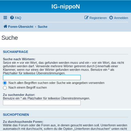
IG-nippoN
FAQ
Registrieren
Anmelden
Foren-Übersicht
Suche
Suche
SUCHANFRAGE
Suche nach Wörtern:
Setze ein
+
vor ein Wort, das gefunden werden muss und ein
-
vor ein Wort, das nicht
gefunden werden darf. Verwende mehrere Wörter getrennt durch
|
innerhalb einer
Klammer, wenn nur eines der Wörter gefunden werden muss. Benutze ein * als
Platzhalter für teilweise Übereinstimmungen.
Nach allen Begriffen suchen oder Suche wie angegeben verwenden
Nach einem Begriff suchen
Zu suchender Autor:
Benutze ein * als Platzhalter für teilweise Übereinstimmungen.
SUCHOPTIONEN
Zu durchsuchende Foren:
Wähle das Forum oder die Foren aus, in denen gesucht werden soll. Unterforen werden
automatisch mit durchsucht, sofern du die Option „Unterforen durchsuchen“ unten nicht