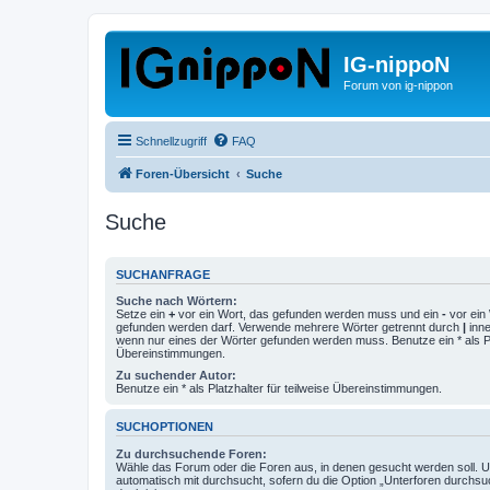
IG-nippoN
Forum von ig-nippon
Schnellzugriff
FAQ
Foren-Übersicht
Suche
Suche
SUCHANFRAGE
Suche nach Wörtern:
Setze ein
+
vor ein Wort, das gefunden werden muss und ein
-
vor ein 
gefunden werden darf. Verwende mehrere Wörter getrennt durch
|
inne
wenn nur eines der Wörter gefunden werden muss. Benutze ein * als Pla
Übereinstimmungen.
Zu suchender Autor:
Benutze ein * als Platzhalter für teilweise Übereinstimmungen.
SUCHOPTIONEN
Zu durchsuchende Foren:
Wähle das Forum oder die Foren aus, in denen gesucht werden soll. 
automatisch mit durchsucht, sofern du die Option „Unterforen durchsu