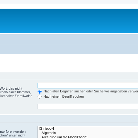
Wort, das nicht
Nach allen Begriffen suchen oder Suche wie angegeben verwe
rhalb einer Klammer,
tzhalter für teilweise
Nach einem Begriff suchen
Unterforen werden
chen“ unten nicht