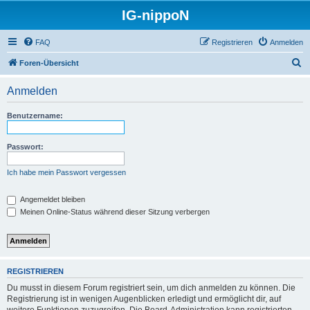
IG-nippoN
FAQ
Registrieren
Anmelden
S
Foren-Übersicht
u
Anmelden
c
h
Benutzername:
e
Passwort:
Ich habe mein Passwort vergessen
Angemeldet bleiben
Meinen Online-Status während dieser Sitzung verbergen
REGISTRIEREN
Du musst in diesem Forum registriert sein, um dich anmelden zu können. Die
Registrierung ist in wenigen Augenblicken erledigt und ermöglicht dir, auf
weitere Funktionen zuzugreifen. Die Board-Administration kann registrierten