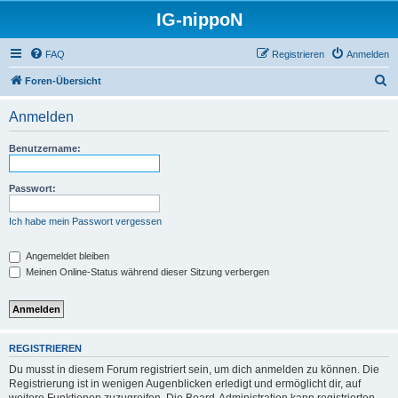
IG-nippoN
FAQ
Registrieren
Anmelden
S
Foren-Übersicht
u
Anmelden
c
h
Benutzername:
e
Passwort:
Ich habe mein Passwort vergessen
Angemeldet bleiben
Meinen Online-Status während dieser Sitzung verbergen
REGISTRIEREN
Du musst in diesem Forum registriert sein, um dich anmelden zu können. Die
Registrierung ist in wenigen Augenblicken erledigt und ermöglicht dir, auf
weitere Funktionen zuzugreifen. Die Board-Administration kann registrierten