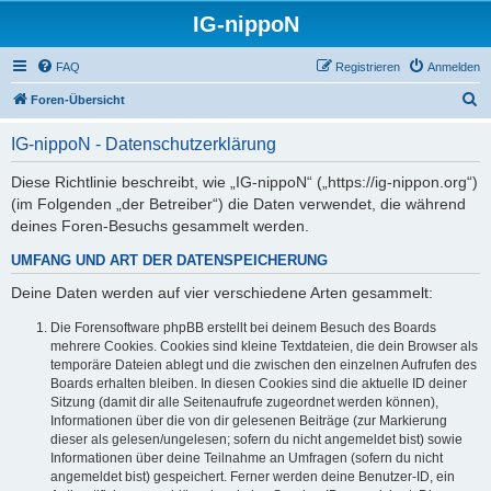
IG-nippoN
FAQ
Registrieren
Anmelden
S
Foren-Übersicht
u
IG-nippoN - Datenschutzerklärung
c
h
Diese Richtlinie beschreibt, wie „IG-nippoN“ („https://ig-nippon.org“)
(im Folgenden „der Betreiber“) die Daten verwendet, die während
e
deines Foren-Besuchs gesammelt werden.
UMFANG UND ART DER DATENSPEICHERUNG
Deine Daten werden auf vier verschiedene Arten gesammelt:
Die Forensoftware phpBB erstellt bei deinem Besuch des Boards
mehrere Cookies. Cookies sind kleine Textdateien, die dein Browser als
temporäre Dateien ablegt und die zwischen den einzelnen Aufrufen des
Boards erhalten bleiben. In diesen Cookies sind die aktuelle ID deiner
Sitzung (damit dir alle Seitenaufrufe zugeordnet werden können),
Informationen über die von dir gelesenen Beiträge (zur Markierung
dieser als gelesen/ungelesen; sofern du nicht angemeldet bist) sowie
Informationen über deine Teilnahme an Umfragen (sofern du nicht
angemeldet bist) gespeichert. Ferner werden deine Benutzer-ID, ein