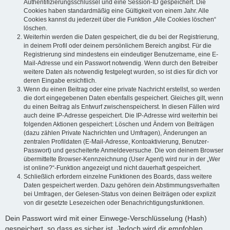
Authentifizierungsschlüssel und eine Session-ID gespeichert. Die
Cookies haben standardmäßig eine Gültigkeit von einem Jahr. Alle
Cookies kannst du jederzeit über die Funktion „Alle Cookies löschen“
löschen.
Weiterhin werden die Daten gespeichert, die du bei der Registrierung,
in deinem Profil oder deinem persönlichem Bereich angibst. Für die
Registrierung sind mindestens ein eindeutiger Benutzername, eine E-
Mail-Adresse und ein Passwort notwendig. Wenn durch den Betreiber
weitere Daten als notwendig festgelegt wurden, so ist dies für dich vor
deren Eingabe ersichtlich.
Wenn du einen Beitrag oder eine private Nachricht erstellst, so werden
die dort eingegebenen Daten ebenfalls gespeichert. Gleiches gilt, wenn
du einen Beitrag als Entwurf zwischenspeicherst. In diesen Fällen wird
auch deine IP-Adresse gespeichert. Die IP-Adresse wird weiterhin bei
folgenden Aktionen gespeichert: Löschen und Ändern von Beiträgen
(dazu zählen Private Nachrichten und Umfragen), Änderungen an
zentralen Profildaten (E-Mail-Adresse, Kontoaktivierung, Benutzer-
Passwort) und gescheiterte Anmeldeversuche. Die von deinem Browser
übermittelte Browser-Kennzeichnung (User Agent) wird nur in der „Wer
ist online?“-Funktion angezeigt und nicht dauerhaft gespeichert.
Schließlich erfordern einzelne Funktionen des Boards, dass weitere
Daten gespeichert werden. Dazu gehören dein Abstimmungsverhalten
bei Umfragen, der Gelesen-Status von deinen Beiträgen oder explizit
von dir gesetzte Lesezeichen oder Benachrichtigungsfunktionen.
Dein Passwort wird mit einer Einwege-Verschlüsselung (Hash)
gespeichert, so dass es sicher ist. Jedoch wird dir empfohlen,