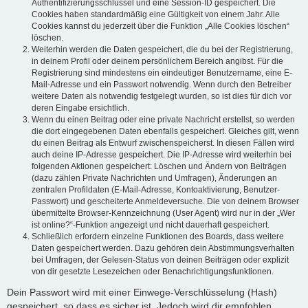
Authentifizierungsschlüssel und eine Session-ID gespeichert. Die
Cookies haben standardmäßig eine Gültigkeit von einem Jahr. Alle
Cookies kannst du jederzeit über die Funktion „Alle Cookies löschen“
löschen.
Weiterhin werden die Daten gespeichert, die du bei der Registrierung,
in deinem Profil oder deinem persönlichem Bereich angibst. Für die
Registrierung sind mindestens ein eindeutiger Benutzername, eine E-
Mail-Adresse und ein Passwort notwendig. Wenn durch den Betreiber
weitere Daten als notwendig festgelegt wurden, so ist dies für dich vor
deren Eingabe ersichtlich.
Wenn du einen Beitrag oder eine private Nachricht erstellst, so werden
die dort eingegebenen Daten ebenfalls gespeichert. Gleiches gilt, wenn
du einen Beitrag als Entwurf zwischenspeicherst. In diesen Fällen wird
auch deine IP-Adresse gespeichert. Die IP-Adresse wird weiterhin bei
folgenden Aktionen gespeichert: Löschen und Ändern von Beiträgen
(dazu zählen Private Nachrichten und Umfragen), Änderungen an
zentralen Profildaten (E-Mail-Adresse, Kontoaktivierung, Benutzer-
Passwort) und gescheiterte Anmeldeversuche. Die von deinem Browser
übermittelte Browser-Kennzeichnung (User Agent) wird nur in der „Wer
ist online?“-Funktion angezeigt und nicht dauerhaft gespeichert.
Schließlich erfordern einzelne Funktionen des Boards, dass weitere
Daten gespeichert werden. Dazu gehören dein Abstimmungsverhalten
bei Umfragen, der Gelesen-Status von deinen Beiträgen oder explizit
von dir gesetzte Lesezeichen oder Benachrichtigungsfunktionen.
Dein Passwort wird mit einer Einwege-Verschlüsselung (Hash)
gespeichert, so dass es sicher ist. Jedoch wird dir empfohlen,