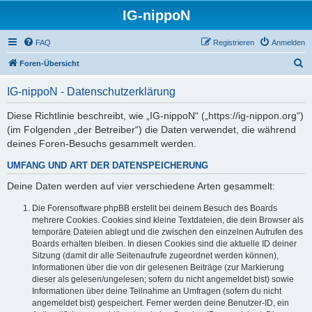
IG-nippoN
FAQ
Registrieren
Anmelden
S
Foren-Übersicht
u
IG-nippoN - Datenschutzerklärung
c
h
Diese Richtlinie beschreibt, wie „IG-nippoN“ („https://ig-nippon.org“)
(im Folgenden „der Betreiber“) die Daten verwendet, die während
e
deines Foren-Besuchs gesammelt werden.
UMFANG UND ART DER DATENSPEICHERUNG
Deine Daten werden auf vier verschiedene Arten gesammelt:
Die Forensoftware phpBB erstellt bei deinem Besuch des Boards
mehrere Cookies. Cookies sind kleine Textdateien, die dein Browser als
temporäre Dateien ablegt und die zwischen den einzelnen Aufrufen des
Boards erhalten bleiben. In diesen Cookies sind die aktuelle ID deiner
Sitzung (damit dir alle Seitenaufrufe zugeordnet werden können),
Informationen über die von dir gelesenen Beiträge (zur Markierung
dieser als gelesen/ungelesen; sofern du nicht angemeldet bist) sowie
Informationen über deine Teilnahme an Umfragen (sofern du nicht
angemeldet bist) gespeichert. Ferner werden deine Benutzer-ID, ein