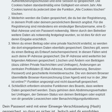
Authentifizierungsschlüssel und eine Session-ID gespeichert. Die
Cookies haben standardmäßig eine Gültigkeit von einem Jahr. Alle
Cookies kannst du jederzeit über die Funktion „Alle Cookies löschen“
löschen.
Weiterhin werden die Daten gespeichert, die du bei der Registrierung,
in deinem Profil oder deinem persönlichem Bereich angibst. Für die
Registrierung sind mindestens ein eindeutiger Benutzername, eine E-
Mail-Adresse und ein Passwort notwendig. Wenn durch den Betreiber
weitere Daten als notwendig festgelegt wurden, so ist dies für dich vor
deren Eingabe ersichtlich.
Wenn du einen Beitrag oder eine private Nachricht erstellst, so werden
die dort eingegebenen Daten ebenfalls gespeichert. Gleiches gilt, wenn
du einen Beitrag als Entwurf zwischenspeicherst. In diesen Fällen wird
auch deine IP-Adresse gespeichert. Die IP-Adresse wird weiterhin bei
folgenden Aktionen gespeichert: Löschen und Ändern von Beiträgen
(dazu zählen Private Nachrichten und Umfragen), Änderungen an
zentralen Profildaten (E-Mail-Adresse, Kontoaktivierung, Benutzer-
Passwort) und gescheiterte Anmeldeversuche. Die von deinem Browser
übermittelte Browser-Kennzeichnung (User Agent) wird nur in der „Wer
ist online?“-Funktion angezeigt und nicht dauerhaft gespeichert.
Schließlich erfordern einzelne Funktionen des Boards, dass weitere
Daten gespeichert werden. Dazu gehören dein Abstimmungsverhalten
bei Umfragen, der Gelesen-Status von deinen Beiträgen oder explizit
von dir gesetzte Lesezeichen oder Benachrichtigungsfunktionen.
Dein Passwort wird mit einer Einwege-Verschlüsselung (Hash)
gespeichert, so dass es sicher ist. Jedoch wird dir empfohlen,