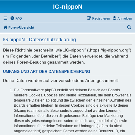
IG-nippoN
FAQ
Registrieren
Anmelden
S
Foren-Übersicht
u
IG-nippoN - Datenschutzerklärung
c
h
Diese Richtlinie beschreibt, wie „IG-nippoN“ („https://ig-nippon.org“)
(im Folgenden „der Betreiber“) die Daten verwendet, die während
e
deines Foren-Besuchs gesammelt werden.
UMFANG UND ART DER DATENSPEICHERUNG
Deine Daten werden auf vier verschiedene Arten gesammelt:
Die Forensoftware phpBB erstellt bei deinem Besuch des Boards
mehrere Cookies. Cookies sind kleine Textdateien, die dein Browser als
temporäre Dateien ablegt und die zwischen den einzelnen Aufrufen des
Boards erhalten bleiben. In diesen Cookies sind die aktuelle ID deiner
Sitzung (damit dir alle Seitenaufrufe zugeordnet werden können),
Informationen über die von dir gelesenen Beiträge (zur Markierung
dieser als gelesen/ungelesen; sofern du nicht angemeldet bist) sowie
Informationen über deine Teilnahme an Umfragen (sofern du nicht
angemeldet bist) gespeichert. Ferner werden deine Benutzer-ID, ein