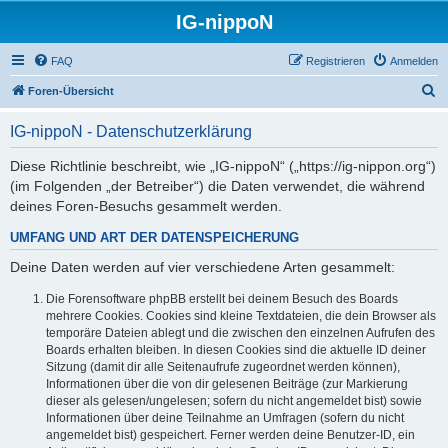
IG-nippoN
FAQ
Registrieren
Anmelden
S
Foren-Übersicht
u
IG-nippoN - Datenschutzerklärung
c
h
Diese Richtlinie beschreibt, wie „IG-nippoN“ („https://ig-nippon.org“)
(im Folgenden „der Betreiber“) die Daten verwendet, die während
e
deines Foren-Besuchs gesammelt werden.
UMFANG UND ART DER DATENSPEICHERUNG
Deine Daten werden auf vier verschiedene Arten gesammelt:
Die Forensoftware phpBB erstellt bei deinem Besuch des Boards
mehrere Cookies. Cookies sind kleine Textdateien, die dein Browser als
temporäre Dateien ablegt und die zwischen den einzelnen Aufrufen des
Boards erhalten bleiben. In diesen Cookies sind die aktuelle ID deiner
Sitzung (damit dir alle Seitenaufrufe zugeordnet werden können),
Informationen über die von dir gelesenen Beiträge (zur Markierung
dieser als gelesen/ungelesen; sofern du nicht angemeldet bist) sowie
Informationen über deine Teilnahme an Umfragen (sofern du nicht
angemeldet bist) gespeichert. Ferner werden deine Benutzer-ID, ein