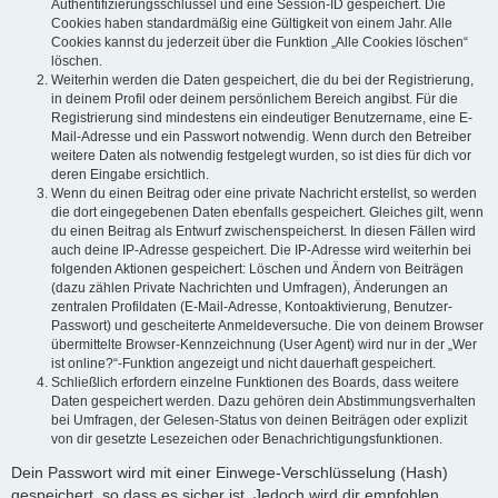
Authentifizierungsschlüssel und eine Session-ID gespeichert. Die
Cookies haben standardmäßig eine Gültigkeit von einem Jahr. Alle
Cookies kannst du jederzeit über die Funktion „Alle Cookies löschen“
löschen.
Weiterhin werden die Daten gespeichert, die du bei der Registrierung,
in deinem Profil oder deinem persönlichem Bereich angibst. Für die
Registrierung sind mindestens ein eindeutiger Benutzername, eine E-
Mail-Adresse und ein Passwort notwendig. Wenn durch den Betreiber
weitere Daten als notwendig festgelegt wurden, so ist dies für dich vor
deren Eingabe ersichtlich.
Wenn du einen Beitrag oder eine private Nachricht erstellst, so werden
die dort eingegebenen Daten ebenfalls gespeichert. Gleiches gilt, wenn
du einen Beitrag als Entwurf zwischenspeicherst. In diesen Fällen wird
auch deine IP-Adresse gespeichert. Die IP-Adresse wird weiterhin bei
folgenden Aktionen gespeichert: Löschen und Ändern von Beiträgen
(dazu zählen Private Nachrichten und Umfragen), Änderungen an
zentralen Profildaten (E-Mail-Adresse, Kontoaktivierung, Benutzer-
Passwort) und gescheiterte Anmeldeversuche. Die von deinem Browser
übermittelte Browser-Kennzeichnung (User Agent) wird nur in der „Wer
ist online?“-Funktion angezeigt und nicht dauerhaft gespeichert.
Schließlich erfordern einzelne Funktionen des Boards, dass weitere
Daten gespeichert werden. Dazu gehören dein Abstimmungsverhalten
bei Umfragen, der Gelesen-Status von deinen Beiträgen oder explizit
von dir gesetzte Lesezeichen oder Benachrichtigungsfunktionen.
Dein Passwort wird mit einer Einwege-Verschlüsselung (Hash)
gespeichert, so dass es sicher ist. Jedoch wird dir empfohlen,