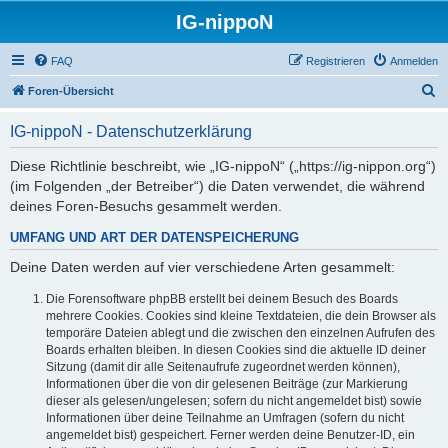
IG-nippoN
FAQ
Registrieren
Anmelden
S
Foren-Übersicht
u
IG-nippoN - Datenschutzerklärung
c
h
Diese Richtlinie beschreibt, wie „IG-nippoN“ („https://ig-nippon.org“)
(im Folgenden „der Betreiber“) die Daten verwendet, die während
e
deines Foren-Besuchs gesammelt werden.
UMFANG UND ART DER DATENSPEICHERUNG
Deine Daten werden auf vier verschiedene Arten gesammelt:
Die Forensoftware phpBB erstellt bei deinem Besuch des Boards
mehrere Cookies. Cookies sind kleine Textdateien, die dein Browser als
temporäre Dateien ablegt und die zwischen den einzelnen Aufrufen des
Boards erhalten bleiben. In diesen Cookies sind die aktuelle ID deiner
Sitzung (damit dir alle Seitenaufrufe zugeordnet werden können),
Informationen über die von dir gelesenen Beiträge (zur Markierung
dieser als gelesen/ungelesen; sofern du nicht angemeldet bist) sowie
Informationen über deine Teilnahme an Umfragen (sofern du nicht
angemeldet bist) gespeichert. Ferner werden deine Benutzer-ID, ein