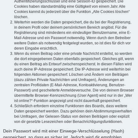
Authentifizierungsschlüssel und eine Session-ID gespeichert. Die
Cookies haben standardmäßig eine Gültigkeit von einem Jahr. Alle
Cookies kannst du jederzeit über die Funktion „Alle Cookies löschen“
löschen.
Weiterhin werden die Daten gespeichert, die du bei der Registrierung,
in deinem Profil oder deinem persönlichem Bereich angibst. Für die
Registrierung sind mindestens ein eindeutiger Benutzername, eine E-
Mail-Adresse und ein Passwort notwendig. Wenn durch den Betreiber
weitere Daten als notwendig festgelegt wurden, so ist dies für dich vor
deren Eingabe ersichtlich.
Wenn du einen Beitrag oder eine private Nachricht erstellst, so werden
die dort eingegebenen Daten ebenfalls gespeichert. Gleiches gilt, wenn
du einen Beitrag als Entwurf zwischenspeicherst. In diesen Fällen wird
auch deine IP-Adresse gespeichert. Die IP-Adresse wird weiterhin bei
folgenden Aktionen gespeichert: Löschen und Ändern von Beiträgen
(dazu zählen Private Nachrichten und Umfragen), Änderungen an
zentralen Profildaten (E-Mail-Adresse, Kontoaktivierung, Benutzer-
Passwort) und gescheiterte Anmeldeversuche. Die von deinem Browser
übermittelte Browser-Kennzeichnung (User Agent) wird nur in der „Wer
ist online?“-Funktion angezeigt und nicht dauerhaft gespeichert.
Schließlich erfordern einzelne Funktionen des Boards, dass weitere
Daten gespeichert werden. Dazu gehören dein Abstimmungsverhalten
bei Umfragen, der Gelesen-Status von deinen Beiträgen oder explizit
von dir gesetzte Lesezeichen oder Benachrichtigungsfunktionen.
Dein Passwort wird mit einer Einwege-Verschlüsselung (Hash)
gespeichert, so dass es sicher ist. Jedoch wird dir empfohlen,