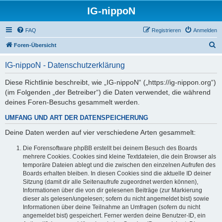
IG-nippoN
FAQ
Registrieren
Anmelden
S
Foren-Übersicht
u
IG-nippoN - Datenschutzerklärung
c
h
Diese Richtlinie beschreibt, wie „IG-nippoN“ („https://ig-nippon.org“)
(im Folgenden „der Betreiber“) die Daten verwendet, die während
e
deines Foren-Besuchs gesammelt werden.
UMFANG UND ART DER DATENSPEICHERUNG
Deine Daten werden auf vier verschiedene Arten gesammelt:
Die Forensoftware phpBB erstellt bei deinem Besuch des Boards
mehrere Cookies. Cookies sind kleine Textdateien, die dein Browser als
temporäre Dateien ablegt und die zwischen den einzelnen Aufrufen des
Boards erhalten bleiben. In diesen Cookies sind die aktuelle ID deiner
Sitzung (damit dir alle Seitenaufrufe zugeordnet werden können),
Informationen über die von dir gelesenen Beiträge (zur Markierung
dieser als gelesen/ungelesen; sofern du nicht angemeldet bist) sowie
Informationen über deine Teilnahme an Umfragen (sofern du nicht
angemeldet bist) gespeichert. Ferner werden deine Benutzer-ID, ein