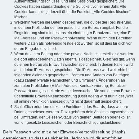
Authentifizierungsschlüssel und eine Session-ID gespeichert. Die
Cookies haben standardmäßig eine Gültigkeit von einem Jahr. Alle
Cookies kannst du jederzeit über die Funktion „Alle Cookies löschen“
löschen.
Weiterhin werden die Daten gespeichert, die du bei der Registrierung,
in deinem Profil oder deinem persönlichem Bereich angibst. Für die
Registrierung sind mindestens ein eindeutiger Benutzername, eine E-
Mail-Adresse und ein Passwort notwendig. Wenn durch den Betreiber
weitere Daten als notwendig festgelegt wurden, so ist dies für dich vor
deren Eingabe ersichtlich.
Wenn du einen Beitrag oder eine private Nachricht erstellst, so werden
die dort eingegebenen Daten ebenfalls gespeichert. Gleiches gilt, wenn
du einen Beitrag als Entwurf zwischenspeicherst. In diesen Fällen wird
auch deine IP-Adresse gespeichert. Die IP-Adresse wird weiterhin bei
folgenden Aktionen gespeichert: Löschen und Ändern von Beiträgen
(dazu zählen Private Nachrichten und Umfragen), Änderungen an
zentralen Profildaten (E-Mail-Adresse, Kontoaktivierung, Benutzer-
Passwort) und gescheiterte Anmeldeversuche. Die von deinem Browser
übermittelte Browser-Kennzeichnung (User Agent) wird nur in der „Wer
ist online?“-Funktion angezeigt und nicht dauerhaft gespeichert.
Schließlich erfordern einzelne Funktionen des Boards, dass weitere
Daten gespeichert werden. Dazu gehören dein Abstimmungsverhalten
bei Umfragen, der Gelesen-Status von deinen Beiträgen oder explizit
von dir gesetzte Lesezeichen oder Benachrichtigungsfunktionen.
Dein Passwort wird mit einer Einwege-Verschlüsselung (Hash)
gespeichert, so dass es sicher ist. Jedoch wird dir empfohlen,