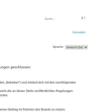
E
S
r
u
w
c
e
h
i
e
t
Anmelden
e
r
t
e
Sprache:
S
u
c
h
e
elungen geschlossen:
en „Betreiber“) und erklärst dich mit den nachfolgenden
eils die an dieser Stelle veröffentlichten Regelungen.
erden.
, deinen Beitrag im Rahmen des Boards zu nutzen.