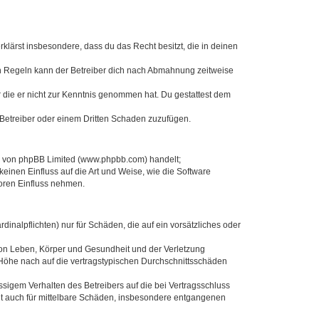
erklärst insbesondere, dass du das Recht besitzt, die in deinen
n Regeln kann der Betreiber dich nach Abmahnung zeitweise
er die er nicht zur Kenntnis genommen hat. Du gestattest dem
 Betreiber oder einem Dritten Schaden zuzufügen.
re von phpBB Limited (www.phpbb.com) handelt;
inen Einfluss auf die Art und Weise, wie die Software
oren Einfluss nehmen.
inalpflichten) nur für Schäden, die auf ein vorsätzliches oder
von Leben, Körper und Gesundheit und der Verletzung
r Höhe nach auf die vertragstypischen Durchschnittsschäden
sigem Verhalten des Betreibers auf die bei Vertragsschluss
lt auch für mittelbare Schäden, insbesondere entgangenen