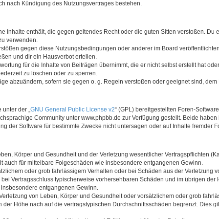
auch nach Kündigung des Nutzungsvertrages bestehen.
ine Inhalte enthält, die gegen geltendes Recht oder die guten Sitten verstoßen. Du 
 zu verwenden.
erstößen gegen diese Nutzungsbedingungen oder anderer im Board veröffentlichte
ßen und dir ein Hausverbot erteilen.
ortung für die Inhalte von Beiträgen übernimmt, die er nicht selbst erstellt hat od
jederzeit zu löschen oder zu sperren.
räge abzuändern, sofern sie gegen o. g. Regeln verstoßen oder geeignet sind, dem
 unter der „
GNU General Public License v2
“ (GPL) bereitgestellten Foren-Softwa
chsprachige Community unter www.phpbb.de zur Verfügung gestellt. Beide haben ke
g der Software für bestimmte Zwecke nicht untersagen oder auf Inhalte fremder F
ben, Körper und Gesundheit und der Verletzung wesentlicher Vertragspflichten (Kard
gilt auch für mittelbare Folgeschäden wie insbesondere entgangenen Gewinn.
ätzlichem oder grob fahrlässigem Verhalten oder bei Schäden aus der Verletzung 
 die bei Vertragsschluss typischerweise vorhersehbaren Schäden und im übrigen de
wie insbesondere entgangenen Gewinn.
erletzung von Leben, Körper und Gesundheit oder vorsätzlichem oder grob fahrläs
der Höhe nach auf die vertragstypischen Durchschnittsschäden begrenzt. Dies gi