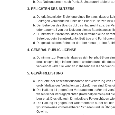
Das Nutzungsrecht nach Punkt 2, Unterpunkt a bleibt 
3. PFLICHTEN DES NUTZERS
Du erklärst mit der Erstellung eines Beitrags, dass er ke
Beiträgen verwendeten Links und Bilder zu setzen bzw.
Der Betreiber des Boards übt das Hausrecht aus. Bei V
oder dauerhaft von der Nutzung dieses Boards ausschlie
Du nimmst zur Kenntnis, dass der Betreiber keine Verantw
Betreiber, dein Benutzerkonto, Beiträge und Funktionen 
Du gestattest dem Betreiber darüber hinaus, deine Beit
4. GENERAL PUBLIC LICENSE
Du nimmst zur Kenntnis, dass es sich bei phpBB um eine
deutschsprachige Informationen werden durch die deuts
verwendet wird. Sie können insbesondere die Verwendun
5. GEWÄHRLEISTUNG
Der Betreiber haftet mit Ausnahme der Verletzung von Le
grob fahrlässiges Verhalten zurückzuführen sind. Dies 
Die Haftung ist gegenüber Verbrauchern außer bei vors
wesentlicher Vertragspflichten (Kardinalpflichten) auf
begrenzt. Dies gilt auch für mittelbare Folgeschäden 
Die Haftung ist gegenüber Unternehmern außer bei der V
typischerweise vorhersehbaren Schäden und im Übrigen 
Gewinn.