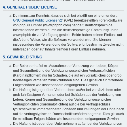
4. GENERAL PUBLIC LICENSE
Du nimmst zur Kenntnis, dass es sich bei phpBB um eine unter der „
GNU General Public License v2
“ (GPL) bereitgestellten Foren-Software
von phpBB Limited (www.phpbb.com) handelt; deutschsprachige
Informationen werden durch die deutschsprachige Community unter
www.phpbb.de zur Verfügung gestellt. Beide haben keinen Einfluss auf
die Art und Weise, wie die Software verwendet wird. Sie können
insbesondere die Verwendung der Software für bestimmte Zwecke nicht
untersagen oder auf Inhalte fremder Foren Einfluss nehmen.
5. GEWÄHRLEISTUNG
Der Betreiber haftet mit Ausnahme der Verletzung von Leben, Körper
und Gesundheit und der Verletzung wesentlicher Vertragspflichten
(Kardinalpflichten) nur für Schäden, die auf ein vorsätzliches oder grob
fahrlässiges Verhalten zurückzuführen sind. Dies gilt auch für mittelbare
Folgeschäden wie insbesondere entgangenen Gewinn.
Die Haftung ist gegenüber Verbrauchern außer bei vorsätzlichem oder
grob fahrlässigem Verhalten oder bei Schäden aus der Verletzung von
Leben, Körper und Gesundheit und der Verletzung wesentlicher
Vertragspflichten (Kardinalpflichten) auf die bei Vertragsschluss
typischerweise vorhersehbaren Schäden und im übrigen der Höhe nach
auf die vertragstypischen Durchschnittsschäden begrenzt. Dies gilt auch
für mittelbare Folgeschäden wie insbesondere entgangenen Gewinn.
Die Haftung ist gegenüber Unternehmern außer bei der Verletzung von