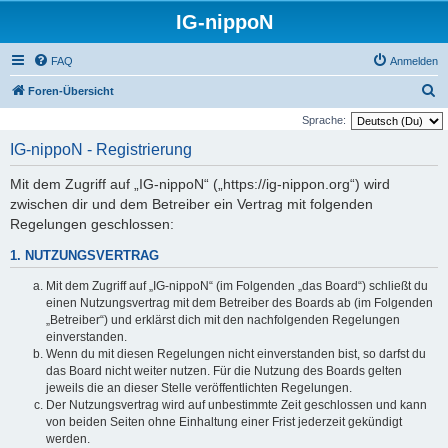
IG-nippoN
FAQ
Anmelden
S
Foren-Übersicht
u
Sprache:
c
IG-nippoN - Registrierung
h
Mit dem Zugriff auf „IG-nippoN“ („https://ig-nippon.org“) wird
e
zwischen dir und dem Betreiber ein Vertrag mit folgenden
Regelungen geschlossen:
1. NUTZUNGSVERTRAG
Mit dem Zugriff auf „IG-nippoN“ (im Folgenden „das Board“) schließt du
einen Nutzungsvertrag mit dem Betreiber des Boards ab (im Folgenden
„Betreiber“) und erklärst dich mit den nachfolgenden Regelungen
einverstanden.
Wenn du mit diesen Regelungen nicht einverstanden bist, so darfst du
das Board nicht weiter nutzen. Für die Nutzung des Boards gelten
jeweils die an dieser Stelle veröffentlichten Regelungen.
Der Nutzungsvertrag wird auf unbestimmte Zeit geschlossen und kann
von beiden Seiten ohne Einhaltung einer Frist jederzeit gekündigt
werden.