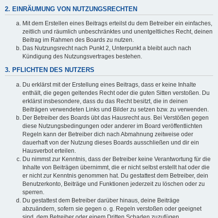
2. EINRÄUMUNG VON NUTZUNGSRECHTEN
Mit dem Erstellen eines Beitrags erteilst du dem Betreiber ein einfaches,
zeitlich und räumlich unbeschränktes und unentgeltliches Recht, deinen
Beitrag im Rahmen des Boards zu nutzen.
Das Nutzungsrecht nach Punkt 2, Unterpunkt a bleibt auch nach
Kündigung des Nutzungsvertrages bestehen.
3. PFLICHTEN DES NUTZERS
Du erklärst mit der Erstellung eines Beitrags, dass er keine Inhalte
enthält, die gegen geltendes Recht oder die guten Sitten verstoßen. Du
erklärst insbesondere, dass du das Recht besitzt, die in deinen
Beiträgen verwendeten Links und Bilder zu setzen bzw. zu verwenden.
Der Betreiber des Boards übt das Hausrecht aus. Bei Verstößen gegen
diese Nutzungsbedingungen oder anderer im Board veröffentlichten
Regeln kann der Betreiber dich nach Abmahnung zeitweise oder
dauerhaft von der Nutzung dieses Boards ausschließen und dir ein
Hausverbot erteilen.
Du nimmst zur Kenntnis, dass der Betreiber keine Verantwortung für die
Inhalte von Beiträgen übernimmt, die er nicht selbst erstellt hat oder die
er nicht zur Kenntnis genommen hat. Du gestattest dem Betreiber, dein
Benutzerkonto, Beiträge und Funktionen jederzeit zu löschen oder zu
sperren.
Du gestattest dem Betreiber darüber hinaus, deine Beiträge
abzuändern, sofern sie gegen o. g. Regeln verstoßen oder geeignet
sind, dem Betreiber oder einem Dritten Schaden zuzufügen.