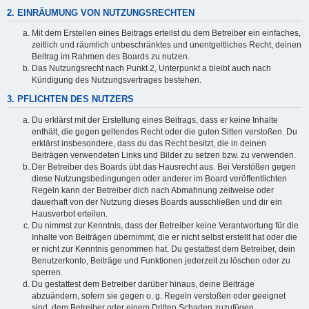
2. EINRÄUMUNG VON NUTZUNGSRECHTEN
Mit dem Erstellen eines Beitrags erteilst du dem Betreiber ein einfaches,
zeitlich und räumlich unbeschränktes und unentgeltliches Recht, deinen
Beitrag im Rahmen des Boards zu nutzen.
Das Nutzungsrecht nach Punkt 2, Unterpunkt a bleibt auch nach
Kündigung des Nutzungsvertrages bestehen.
3. PFLICHTEN DES NUTZERS
Du erklärst mit der Erstellung eines Beitrags, dass er keine Inhalte
enthält, die gegen geltendes Recht oder die guten Sitten verstoßen. Du
erklärst insbesondere, dass du das Recht besitzt, die in deinen
Beiträgen verwendeten Links und Bilder zu setzen bzw. zu verwenden.
Der Betreiber des Boards übt das Hausrecht aus. Bei Verstößen gegen
diese Nutzungsbedingungen oder anderer im Board veröffentlichten
Regeln kann der Betreiber dich nach Abmahnung zeitweise oder
dauerhaft von der Nutzung dieses Boards ausschließen und dir ein
Hausverbot erteilen.
Du nimmst zur Kenntnis, dass der Betreiber keine Verantwortung für die
Inhalte von Beiträgen übernimmt, die er nicht selbst erstellt hat oder die
er nicht zur Kenntnis genommen hat. Du gestattest dem Betreiber, dein
Benutzerkonto, Beiträge und Funktionen jederzeit zu löschen oder zu
sperren.
Du gestattest dem Betreiber darüber hinaus, deine Beiträge
abzuändern, sofern sie gegen o. g. Regeln verstoßen oder geeignet
sind, dem Betreiber oder einem Dritten Schaden zuzufügen.