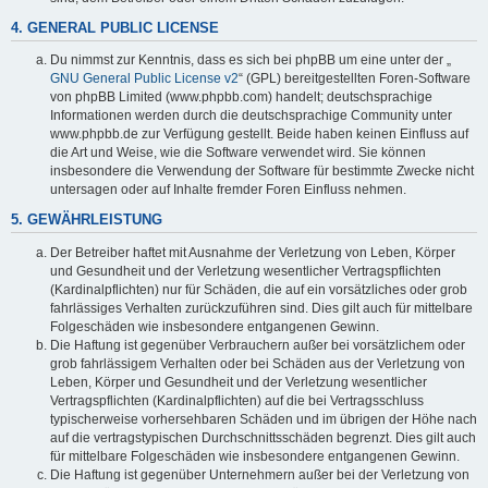
4. GENERAL PUBLIC LICENSE
Du nimmst zur Kenntnis, dass es sich bei phpBB um eine unter der „
GNU General Public License v2
“ (GPL) bereitgestellten Foren-Software
von phpBB Limited (www.phpbb.com) handelt; deutschsprachige
Informationen werden durch die deutschsprachige Community unter
www.phpbb.de zur Verfügung gestellt. Beide haben keinen Einfluss auf
die Art und Weise, wie die Software verwendet wird. Sie können
insbesondere die Verwendung der Software für bestimmte Zwecke nicht
untersagen oder auf Inhalte fremder Foren Einfluss nehmen.
5. GEWÄHRLEISTUNG
Der Betreiber haftet mit Ausnahme der Verletzung von Leben, Körper
und Gesundheit und der Verletzung wesentlicher Vertragspflichten
(Kardinalpflichten) nur für Schäden, die auf ein vorsätzliches oder grob
fahrlässiges Verhalten zurückzuführen sind. Dies gilt auch für mittelbare
Folgeschäden wie insbesondere entgangenen Gewinn.
Die Haftung ist gegenüber Verbrauchern außer bei vorsätzlichem oder
grob fahrlässigem Verhalten oder bei Schäden aus der Verletzung von
Leben, Körper und Gesundheit und der Verletzung wesentlicher
Vertragspflichten (Kardinalpflichten) auf die bei Vertragsschluss
typischerweise vorhersehbaren Schäden und im übrigen der Höhe nach
auf die vertragstypischen Durchschnittsschäden begrenzt. Dies gilt auch
für mittelbare Folgeschäden wie insbesondere entgangenen Gewinn.
Die Haftung ist gegenüber Unternehmern außer bei der Verletzung von