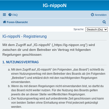
IG-nippoN
FAQ
Anmelden
S
Foren-Übersicht
u
Sprache:
c
IG-nippoN - Registrierung
h
Mit dem Zugriff auf „IG-nippoN“ („https://ig-nippon.org“) wird
e
zwischen dir und dem Betreiber ein Vertrag mit folgenden
Regelungen geschlossen:
1. NUTZUNGSVERTRAG
Mit dem Zugriff auf „IG-nippoN“ (im Folgenden „das Board“) schließt du
einen Nutzungsvertrag mit dem Betreiber des Boards ab (im Folgenden
„Betreiber“) und erklärst dich mit den nachfolgenden Regelungen
einverstanden.
Wenn du mit diesen Regelungen nicht einverstanden bist, so darfst du
das Board nicht weiter nutzen. Für die Nutzung des Boards gelten
jeweils die an dieser Stelle veröffentlichten Regelungen.
Der Nutzungsvertrag wird auf unbestimmte Zeit geschlossen und kann
von beiden Seiten ohne Einhaltung einer Frist jederzeit gekündigt
werden.