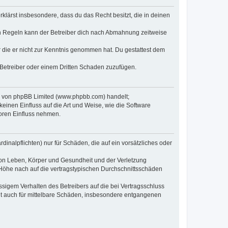
erklärst insbesondere, dass du das Recht besitzt, die in deinen
n Regeln kann der Betreiber dich nach Abmahnung zeitweise
er die er nicht zur Kenntnis genommen hat. Du gestattest dem
 Betreiber oder einem Dritten Schaden zuzufügen.
re von phpBB Limited (www.phpbb.com) handelt;
inen Einfluss auf die Art und Weise, wie die Software
oren Einfluss nehmen.
inalpflichten) nur für Schäden, die auf ein vorsätzliches oder
von Leben, Körper und Gesundheit und der Verletzung
r Höhe nach auf die vertragstypischen Durchschnittsschäden
sigem Verhalten des Betreibers auf die bei Vertragsschluss
lt auch für mittelbare Schäden, insbesondere entgangenen