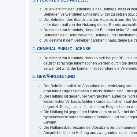
3. PFLICHTEN DES NUTZERS
Du erklärst mit der Erstellung eines Beitrags, dass er ke
Beiträgen verwendeten Links und Bilder zu setzen bzw.
Der Betreiber des Boards übt das Hausrecht aus. Bei V
oder dauerhaft von der Nutzung dieses Boards ausschlie
Du nimmst zur Kenntnis, dass der Betreiber keine Verantw
Betreiber, dein Benutzerkonto, Beiträge und Funktionen 
Du gestattest dem Betreiber darüber hinaus, deine Beit
4. GENERAL PUBLIC LICENSE
Du nimmst zur Kenntnis, dass es sich bei phpBB um eine
deutschsprachige Informationen werden durch die deuts
verwendet wird. Sie können insbesondere die Verwendun
5. GEWÄHRLEISTUNG
Der Betreiber haftet mit Ausnahme der Verletzung von Le
grob fahrlässiges Verhalten zurückzuführen sind. Dies 
Die Haftung ist gegenüber Verbrauchern außer bei vors
wesentlicher Vertragspflichten (Kardinalpflichten) auf
begrenzt. Dies gilt auch für mittelbare Folgeschäden 
Die Haftung ist gegenüber Unternehmern außer bei der V
typischerweise vorhersehbaren Schäden und im Übrigen 
Gewinn.
Die Haftungsbegrenzung der Absätze a bis c gilt sinnge
Ansprüche für eine Haftung aus zwingendem nationalem