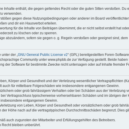
ine Inhalte enthält, die gegen geltendes Recht oder die guten Sitten verstoßen. Du 
 zu verwenden.
erstößen gegen diese Nutzungsbedingungen oder anderer im Board veröffentlichte
ßen und dir ein Hausverbot erteilen.
ortung für die Inhalte von Beiträgen übernimmt, die er nicht selbst erstellt hat od
jederzeit zu löschen oder zu sperren.
räge abzuändern, sofern sie gegen o. g. Regeln verstoßen oder geeignet sind, dem
 unter der „
GNU General Public License v2
“ (GPL) bereitgestellten Foren-Softwa
chsprachige Community unter www.phpbb.de zur Verfügung gestellt. Beide haben ke
g der Software für bestimmte Zwecke nicht untersagen oder auf Inhalte fremder F
ben, Körper und Gesundheit und der Verletzung wesentlicher Vertragspflichten (Kard
gilt auch für mittelbare Folgeschäden wie insbesondere entgangenen Gewinn.
ätzlichem oder grob fahrlässigem Verhalten oder bei Schäden aus der Verletzung 
 die bei Vertragsschluss typischerweise vorhersehbaren Schäden und im übrigen de
wie insbesondere entgangenen Gewinn.
erletzung von Leben, Körper und Gesundheit oder vorsätzlichem oder grob fahrläs
der Höhe nach auf die vertragstypischen Durchschnittsschäden begrenzt. Dies gi
mäß auch zugunsten der Mitarbeiter und Erfüllungsgehilfen des Betreibers.
 Recht bleiben unberührt.