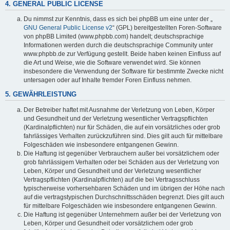
4. GENERAL PUBLIC LICENSE
Du nimmst zur Kenntnis, dass es sich bei phpBB um eine unter der „
GNU General Public License v2
“ (GPL) bereitgestellten Foren-Software
von phpBB Limited (www.phpbb.com) handelt; deutschsprachige
Informationen werden durch die deutschsprachige Community unter
www.phpbb.de zur Verfügung gestellt. Beide haben keinen Einfluss auf
die Art und Weise, wie die Software verwendet wird. Sie können
insbesondere die Verwendung der Software für bestimmte Zwecke nicht
untersagen oder auf Inhalte fremder Foren Einfluss nehmen.
5. GEWÄHRLEISTUNG
Der Betreiber haftet mit Ausnahme der Verletzung von Leben, Körper
und Gesundheit und der Verletzung wesentlicher Vertragspflichten
(Kardinalpflichten) nur für Schäden, die auf ein vorsätzliches oder grob
fahrlässiges Verhalten zurückzuführen sind. Dies gilt auch für mittelbare
Folgeschäden wie insbesondere entgangenen Gewinn.
Die Haftung ist gegenüber Verbrauchern außer bei vorsätzlichem oder
grob fahrlässigem Verhalten oder bei Schäden aus der Verletzung von
Leben, Körper und Gesundheit und der Verletzung wesentlicher
Vertragspflichten (Kardinalpflichten) auf die bei Vertragsschluss
typischerweise vorhersehbaren Schäden und im übrigen der Höhe nach
auf die vertragstypischen Durchschnittsschäden begrenzt. Dies gilt auch
für mittelbare Folgeschäden wie insbesondere entgangenen Gewinn.
Die Haftung ist gegenüber Unternehmern außer bei der Verletzung von
Leben, Körper und Gesundheit oder vorsätzlichem oder grob