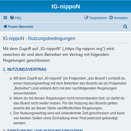
IG-nippoN
FAQ
Registrieren
Anmelden
S
Foren-Übersicht
u
IG-nippoN - Nutzungsbedingungen
c
h
Mit dem Zugriff auf „IG-nippoN“ („https://ig-nippon.org“) wird
zwischen dir und dem Betreiber ein Vertrag mit folgenden
e
Regelungen geschlossen:
1. NUTZUNGSVERTRAG
Mit dem Zugriff auf „IG-nippoN“ (im Folgenden „das Board“) schließt du
einen Nutzungsvertrag mit dem Betreiber des Boards ab (im Folgenden
„Betreiber“) und erklärst dich mit den nachfolgenden Regelungen
einverstanden.
Wenn du mit diesen Regelungen nicht einverstanden bist, so darfst du
das Board nicht weiter nutzen. Für die Nutzung des Boards gelten
jeweils die an dieser Stelle veröffentlichten Regelungen.
Der Nutzungsvertrag wird auf unbestimmte Zeit geschlossen und kann
von beiden Seiten ohne Einhaltung einer Frist jederzeit gekündigt
werden.