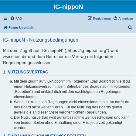
IG-nippoN
FAQ
Registrieren
Anmelden
S
Foren-Übersicht
u
IG-nippoN - Nutzungsbedingungen
c
h
Mit dem Zugriff auf „IG-nippoN“ („https://ig-nippon.org“) wird
zwischen dir und dem Betreiber ein Vertrag mit folgenden
e
Regelungen geschlossen:
1. NUTZUNGSVERTRAG
Mit dem Zugriff auf „IG-nippoN“ (im Folgenden „das Board“) schließt du
einen Nutzungsvertrag mit dem Betreiber des Boards ab (im Folgenden
„Betreiber“) und erklärst dich mit den nachfolgenden Regelungen
einverstanden.
Wenn du mit diesen Regelungen nicht einverstanden bist, so darfst du
das Board nicht weiter nutzen. Für die Nutzung des Boards gelten
jeweils die an dieser Stelle veröffentlichten Regelungen.
Der Nutzungsvertrag wird auf unbestimmte Zeit geschlossen und kann
von beiden Seiten ohne Einhaltung einer Frist jederzeit gekündigt
werden.