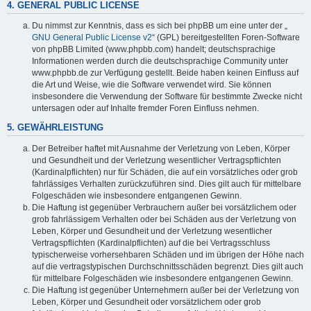
4. GENERAL PUBLIC LICENSE
Du nimmst zur Kenntnis, dass es sich bei phpBB um eine unter der „
GNU General Public License v2
“ (GPL) bereitgestellten Foren-Software
von phpBB Limited (www.phpbb.com) handelt; deutschsprachige
Informationen werden durch die deutschsprachige Community unter
www.phpbb.de zur Verfügung gestellt. Beide haben keinen Einfluss auf
die Art und Weise, wie die Software verwendet wird. Sie können
insbesondere die Verwendung der Software für bestimmte Zwecke nicht
untersagen oder auf Inhalte fremder Foren Einfluss nehmen.
5. GEWÄHRLEISTUNG
Der Betreiber haftet mit Ausnahme der Verletzung von Leben, Körper
und Gesundheit und der Verletzung wesentlicher Vertragspflichten
(Kardinalpflichten) nur für Schäden, die auf ein vorsätzliches oder grob
fahrlässiges Verhalten zurückzuführen sind. Dies gilt auch für mittelbare
Folgeschäden wie insbesondere entgangenen Gewinn.
Die Haftung ist gegenüber Verbrauchern außer bei vorsätzlichem oder
grob fahrlässigem Verhalten oder bei Schäden aus der Verletzung von
Leben, Körper und Gesundheit und der Verletzung wesentlicher
Vertragspflichten (Kardinalpflichten) auf die bei Vertragsschluss
typischerweise vorhersehbaren Schäden und im übrigen der Höhe nach
auf die vertragstypischen Durchschnittsschäden begrenzt. Dies gilt auch
für mittelbare Folgeschäden wie insbesondere entgangenen Gewinn.
Die Haftung ist gegenüber Unternehmern außer bei der Verletzung von
Leben, Körper und Gesundheit oder vorsätzlichem oder grob