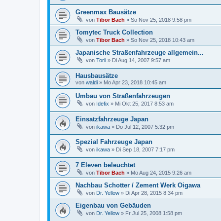
Greenmax Bausätze
von
Tibor Bach
»
So Nov 25, 2018 9:58 pm
Tomytec Truck Collection
von
Tibor Bach
»
So Nov 25, 2018 10:43 am
Japanische Straßenfahrzeuge allgemein...
von
Torii
»
Di Aug 14, 2007 9:57 am
Hausbausätze
von
waldi
»
Mo Apr 23, 2018 10:45 am
Umbau von Straßenfahrzeugen
von
Idefix
»
Mi Okt 25, 2017 8:53 am
Einsatzfahrzeuge Japan
von
ikawa
»
Do Jul 12, 2007 5:32 pm
Spezial Fahrzeuge Japan
von
ikawa
»
Di Sep 18, 2007 7:17 pm
7 Eleven beleuchtet
von
Tibor Bach
»
Mo Aug 24, 2015 9:26 am
Nachbau Schotter / Zement Werk Oigawa
von
Dr. Yellow
»
Di Apr 28, 2015 8:34 pm
Eigenbau von Gebäuden
von
Dr. Yellow
»
Fr Jul 25, 2008 1:58 pm