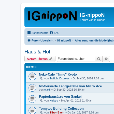
IG-nippoN
Forum von ig-nippon
Schnellzugriff
FAQ
Foren-Übersicht
IG nippoN
Alles rund um die Modell(ba
Haus & Hof
Suche
Erw
Neues Thema
THEMEN
Neko-Cafe "Time" Kyoto
von
Twilight Express
»
Do Mai 30, 2024 7:03 pm
Motorisierte Fahrgestelle von Micro Ace
von
waldi
»
Di Sep 30, 2025 10:30 am
Papierbausätze von Sankei
von
Keikyu
»
Mo Apr 01, 2013 11:40 am
Tomytec Building Collection
von
Tibor Bach
»
Do Jan 26, 2017 3:56 pm