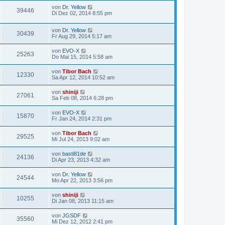
von
Dr. Yellow
39446
Di Dez 02, 2014 8:55 pm
von
Dr. Yellow
30439
Fr Aug 29, 2014 5:17 am
von
EVO-X
25263
Do Mai 15, 2014 5:58 am
von
Tibor Bach
12330
Sa Apr 12, 2014 10:52 am
von
shiniji
27061
Sa Feb 08, 2014 6:28 pm
von
EVO-X
15870
Fr Jan 24, 2014 2:31 pm
von
Tibor Bach
29525
Mi Jul 24, 2013 9:02 am
von
basti81de
24136
Di Apr 23, 2013 4:32 am
von
Dr. Yellow
24544
Mo Apr 22, 2013 3:56 pm
von
shiniji
10255
Di Jan 08, 2013 11:15 am
von
JGSDF
35560
Mi Dez 12, 2012 2:41 pm