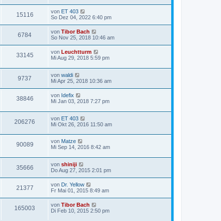
von
ET 403
15116
So Dez 04, 2022 6:40 pm
von
Tibor Bach
6784
So Nov 25, 2018 10:46 am
von
Leuchtturm
33145
Mi Aug 29, 2018 5:59 pm
von
waldi
9737
Mi Apr 25, 2018 10:36 am
von
Idefix
38846
Mi Jan 03, 2018 7:27 pm
von
ET 403
206276
Mi Okt 26, 2016 11:50 am
von
Matze
90089
Mi Sep 14, 2016 8:42 am
von
shiniji
35666
Do Aug 27, 2015 2:01 pm
von
Dr. Yellow
21377
Fr Mai 01, 2015 8:49 am
von
Tibor Bach
165003
Di Feb 10, 2015 2:50 pm