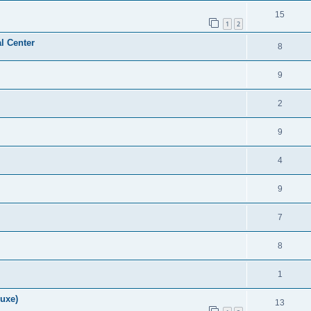
15
1
2
l Center
8
9
2
9
4
9
7
8
1
luxe)
13