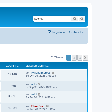
Suche
Erweiterte Suche
Registrieren
Anmelden
1
2
3
Nächste
62 Themen
ZUGRIFFE
LETZTER BEITRAG
von
Twilight Express
12146
So Okt 05, 2025 3:51 am
von
waldi
1868
Di Sep 30, 2025 10:30 am
von
waldi
33991
Sa Jul 20, 2024 6:57 am
von
Tibor Bach
43084
So Jan 28, 2024 11:12 am