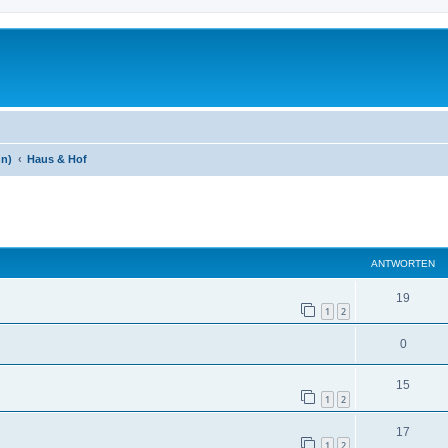
hn)
Haus & Hof
eiterte Suche
ANTWORTEN
19
1
2
0
15
1
2
17
1
2