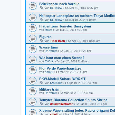
Brückenbau nach Vorbild
von
Dr. Yellow
»
Sa Mär 15, 2014 12:37 pm
Helicopter Landeplatz an meinem Tokyo Medica
von
Dr. Yellow
»
So Aug 10, 2014 4:19 pm
Fragen zum Tomytec Bussystem
von
Matze
»
Mo Mai 12, 2014 4:19 pm
Figuren
von
Tibor Bach
»
Sa Apr 12, 2014 10:35 am
Wasserturm
von
Dr. Yellow
»
So Jan 19, 2014 5:25 pm
Wie baut man einen Strand?
von
EVO-X
»
Do Jan 23, 2014 11:46 am
Flor Verde Papierbausätze
von
Keikyu
»
Fr Mär 29, 2013 7:43 pm
PKW-Modell Subaru WRX STI
von
basti81de
»
Fr Apr 19, 2013 10:36 am
Military train
von
Dr. Yellow
»
Sa Mär 30, 2013 12:30 pm
Tomytec Diorama Collection Shinto Shrine
von
deradministrator
»
So Jan 06, 2013 2:14 pm
X-treme Papercrafting (oder: Papier-origami De
von
shiniji
»
Mi Mai 25, 2011 4:56 pm