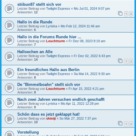
stiibun87 stellt sich vor
Letzter Beitrag von
Twilight Express
«
Mo Jul 01, 2024 9:07 pm
Antworten:
12
1
2
Hallo in die Runde
Letzter Beitrag von
Lyriska
«
Mo Feb 12, 2024 11:46 am
Antworten:
6
Hallo in die Forums Runde hier ...
Letzter Beitrag von
Leuchtturm
«
Fr Dez 08, 2023 8:19 am
Antworten:
7
Halloechen an Alle
Letzter Beitrag von
Twilight Express
«
Fr Dez 02, 2022 6:43 pm
Antworten:
14
1
2
Ein freundliches Hallo aus Berlin
Letzter Beitrag von
Twilight Express
«
Sa Mai 14, 2022 9:30 am
Antworten:
8
De "Bimmelboahn" stellt sich vor
Letzter Beitrag von
Leuchtturm
«
Fr Apr 15, 2022 4:21 pm
Antworten:
8
Nach zwei Jahren versuchen endlich geschafft
Letzter Beitrag von
Lyriska
«
Mo Apr 11, 2022 12:28 pm
Antworten:
9
Schön dass es jetzt geklappt hat!
Letzter Beitrag von
shiniji
«
So Mär 27, 2022 7:37 pm
Antworten:
10
1
2
Vorstellung