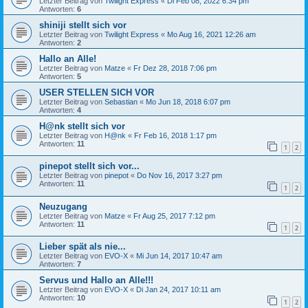
Letzter Beitrag von
Twilight Express
«
Di Feb 08, 2022 6:34 pm
Antworten:
6
shiniji stellt sich vor
Letzter Beitrag von
Twilight Express
«
Mo Aug 16, 2021 12:26 am
Antworten:
2
Hallo an Alle!
Letzter Beitrag von
Matze
«
Fr Dez 28, 2018 7:06 pm
Antworten:
5
USER STELLEN SICH VOR
Letzter Beitrag von
Sebastian
«
Mo Jun 18, 2018 6:07 pm
Antworten:
4
H@nk stellt sich vor
Letzter Beitrag von
H@nk
«
Fr Feb 16, 2018 1:17 pm
Antworten:
11
1
2
pinepot stellt sich vor...
Letzter Beitrag von
pinepot
«
Do Nov 16, 2017 3:27 pm
Antworten:
11
1
2
Neuzugang
Letzter Beitrag von
Matze
«
Fr Aug 25, 2017 7:12 pm
Antworten:
11
1
2
Lieber spät als nie...
Letzter Beitrag von
EVO-X
«
Mi Jun 14, 2017 10:47 am
Antworten:
7
Servus und Hallo an Alle!!!
Letzter Beitrag von
EVO-X
«
Di Jan 24, 2017 10:11 am
Antworten:
10
1
2