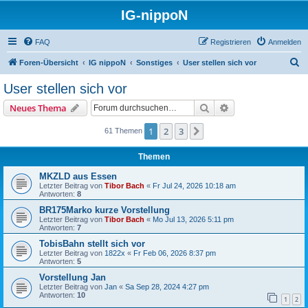
IG-nippoN
FAQ
Registrieren
Anmelden
S
Foren-Übersicht
IG nippoN
Sonstiges
User stellen sich vor
u
User stellen sich vor
c
Suche
Erweiterte Suche
Neues Thema
h
e
1
2
3
Nächste
61 Themen
Themen
MKZLD aus Essen
Letzter Beitrag von
Tibor Bach
«
Fr Jul 24, 2026 10:18 am
Antworten:
8
BR175Marko kurze Vorstellung
Letzter Beitrag von
Tibor Bach
«
Mo Jul 13, 2026 5:11 pm
Antworten:
7
TobisBahn stellt sich vor
Letzter Beitrag von
1822x
«
Fr Feb 06, 2026 8:37 pm
Antworten:
5
Vorstellung Jan
Letzter Beitrag von
Jan
«
Sa Sep 28, 2024 4:27 pm
Antworten:
10
1
2