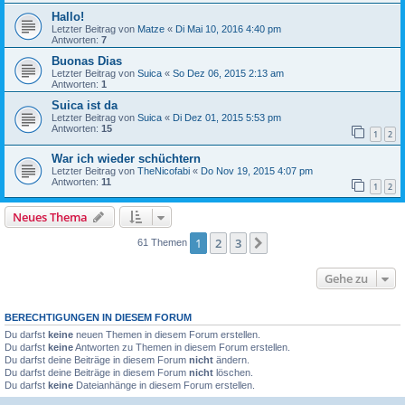
Hallo!
Letzter Beitrag von
Matze
«
Di Mai 10, 2016 4:40 pm
Antworten:
7
Buonas Dias
Letzter Beitrag von
Suica
«
So Dez 06, 2015 2:13 am
Antworten:
1
Suica ist da
Letzter Beitrag von
Suica
«
Di Dez 01, 2015 5:53 pm
Antworten:
15
1
2
War ich wieder schüchtern
Letzter Beitrag von
TheNicofabi
«
Do Nov 19, 2015 4:07 pm
Antworten:
11
1
2
Neues Thema
1
2
3
Nächste
61 Themen
Gehe zu
BERECHTIGUNGEN IN DIESEM FORUM
Du darfst
keine
neuen Themen in diesem Forum erstellen.
Du darfst
keine
Antworten zu Themen in diesem Forum erstellen.
Du darfst deine Beiträge in diesem Forum
nicht
ändern.
Du darfst deine Beiträge in diesem Forum
nicht
löschen.
Du darfst
keine
Dateianhänge in diesem Forum erstellen.